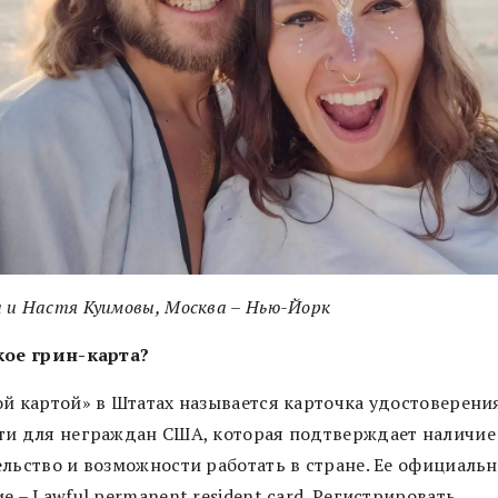
 и Настя Куимовы, Москва – Нью-Йорк
кое грин-карта?
ой картой» в Штатах называется карточка удостоверени
ти для неграждан США, которая подтверждает наличие
ельство и возможности работать в стране. Ее официаль
е – Lawful permanent resident card. Регистрировать