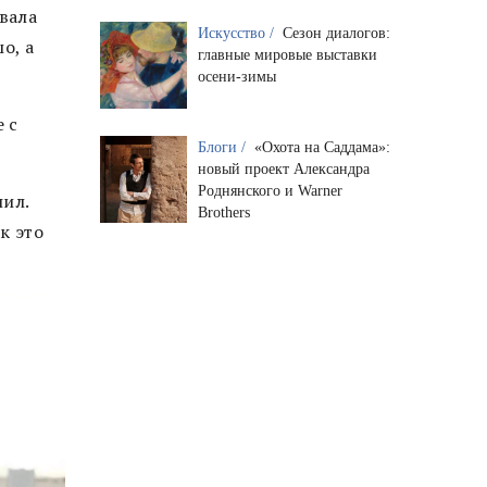
вала
Искусство /
Сезон диалогов:
о, а
главные мировые выставки
осени-зимы
 с
Блоги /
«Охота на Саддама»:
новый проект Александра
Роднянского и Warner
пил.
Brothers
к это