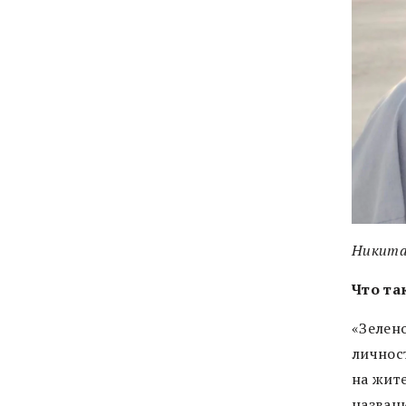
Никита
Что та
«Зелен
личнос
на жит
названи