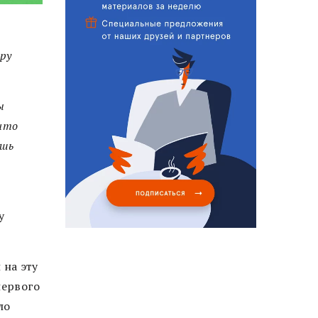
а
ру
ы
 что
ишь
у
 на эту
первого
ло