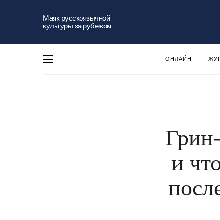
Маяк русскоязычной
культуры за рубежом
ОНЛАЙН
ЖУ
Грин-
и чт
посл