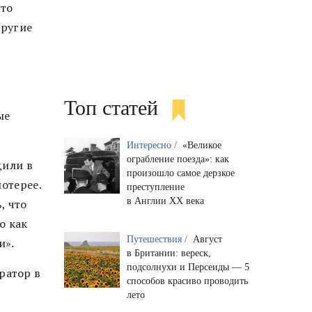
что
другие
Топ статей
ые
Интересно /
«Великое
ограбление поезда»: как
дили в
произошло самое дерзкое
отерее.
преступление
в Англии XX века
, что
о как
Путешествия /
Август
и».
в Британии: вереск,
подсолнухи и Персеиды — 5
ратор в
способов красиво проводить
лето