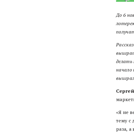
До 6 но
лотерею
получа
Рассказ
выиграт
делать 
начало 
выиграл
Сергей
маркети
«Я не в
тему с 
раза, а