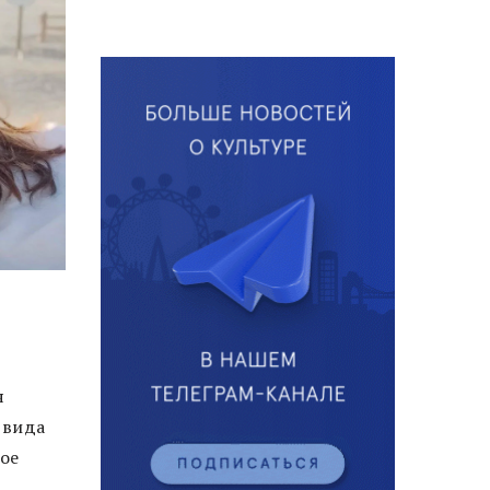
я
 вида
ное