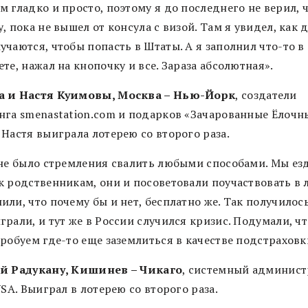
 гладко и просто, поэтому я до последнего не верил, 
, пока не вышел от консула с визой. Там я увидел, как 
чаются, чтобы попасть в Штаты. А я заполнил что-то в
те, нажал на кнопочку и все. Зараза абсолютная».
 и Настя Куимовы, Москва – Нью-Йорк
, создатели
нга smenastation.com и подарков «Зачарованные Ёлочн
 Настя выиграла лотерею со второго раза.
 не было стремления свалить любыми способами. Мы ез
к родственникам, они и посоветовали поучаствовать в л
ли, что почему бы и нет, бесплатно же. Так получилось
рали, и тут же в России случился кризис. Подумали, чт
робуем где-то еще заземлиться в качестве подстраховк
й Радукану, Кишинев – Чикаго
, системный админист
USA. Выиграл в лотерею со второго раза.