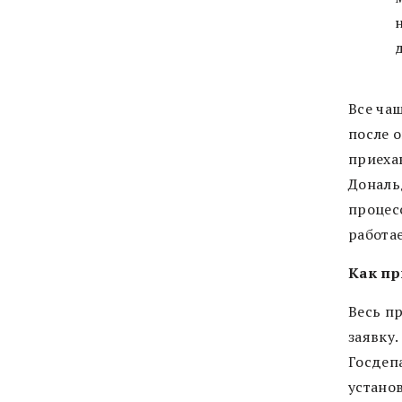
Все ча
после о
приеха
Дональ
процес
работае
Как пр
Весь п
заявку
Госдеп
установ