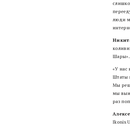
слишком
перееду
люди му
интерне
Никита
коливи
Шары».
«У нас
Штаты 
Мы реши
мы выиг
раз поп
Алексе
Ikonix 