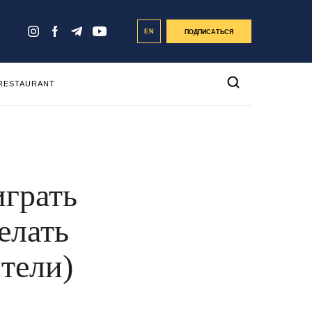
EN
ПОДПИСАТЬСЯ
 RESTAURANT
играть
елать
тели)