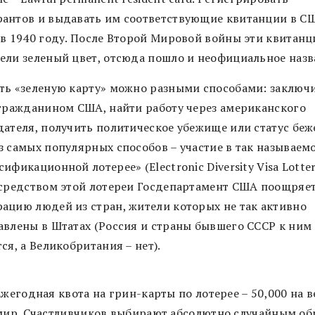
антов и выдавать им соответствующие квитанции в С
 в 1940 году. После Второй Мировой войны эти квитанц
ели зеленый цвет, отсюда пошло и неофициальное наз
ть «зеленую карту» можно разными способами: заключ
 гражданином США, найти работу через американского
дателя, получить политическое убежище или статус беж
з самых популярных способов – участие в так называем
ификационной лотерее» (Electronic Diversity Visa Lotter
осредством этой лотереи Госдепартамент США поощряе
ацию людей из стран, жители которых не так активно
авлены в Штатах (Россия и страны бывшего СССР к ним
ся, а Великобритания – нет).
Ежегодная квота на грин-карты по лотерее – 50,000 на в
мир. Счастливчиков выбирают абсолютно случайным об