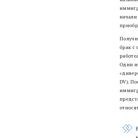
иммигр
начали
приобр
Получи
брак с
работо
Один и
«диверс
DV). П
иммигр
предст
относят