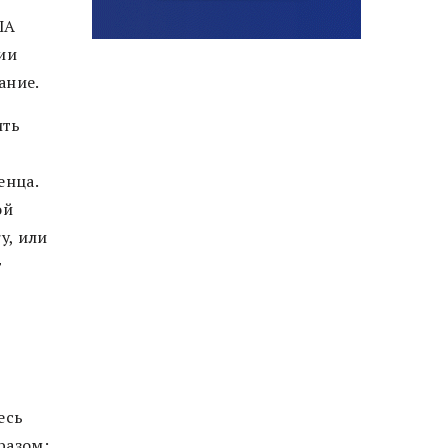
ША
ии
вание.
ить
енца.
ой
y, или
т
есь
разом: