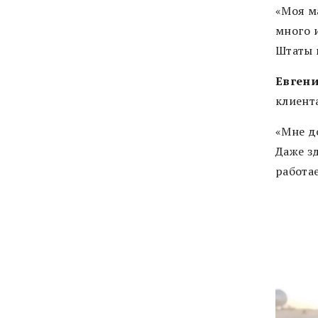
«Моя м
много и
Штаты п
Евгени
клиента
«Мне до
Даже зд
работа