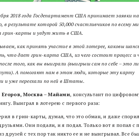
ября 2018 года Госдепартамент США принимает заявки н
, в результате которой 50,000 счастливчиков по всему ми
т грин-карты и уедут жить в США.
ываем, как принять участие в этой лотерее, каковы шанс
ь, что дает грин-карта США, из чего состоит процесс и
после того, как вы выиграли (выигрыш сам по себе – это л
пути). А помогают нам в этом люди, которые эту карту
и и уже переехали по ней в Штаты.
 Егоров, Москва – Майами
, консультант по цифровом
нгу. Выиграл в лотерею с первого раза:
ерил в грин-карты, думал, что это обман, и даже спорил
друзьями. Они подали, и я подал. Только вот я попал с 
 из друзей с тех пор так никто ее и не выигрывал. Все бы