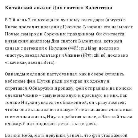
Китайский аналог Дня святого Валентина
В 7-й день 7-го месяца по лунному календарю (август) в
Китае проходит праздник Цисицзе. В народе его называют
Ночью семерок и Сорочьим праздником. Он считается
китайским аналогом Дня святого Валентина, который
связан с легендой о Ниулане (牛郎; niú láng, дословно
«пастух», звезда Альтаир) и Чжиню (织女; zhī nǚ, дословно
«
ткачиха», звезда Вега).
Однажды молодой пастух увидел, как в озере купались
небесные феи. Шутки ради он украл их одежду и
спрятался. Обнаружив пропажу, феи отправили на поиски
одежды Чжиню – самую молодую и красивую из них. Как
только Ниулан увидел ее обнаженной, он сразу захотел,
чтобы она вышла за него замуж. У них началась счастливая
совместная жизнь, Ниулан работал в поле, а Чжинюй ткала
одежду. У них родились дети – сын и дочь.
Богиня Неба, мать девушки, узнала, что фея стала женой