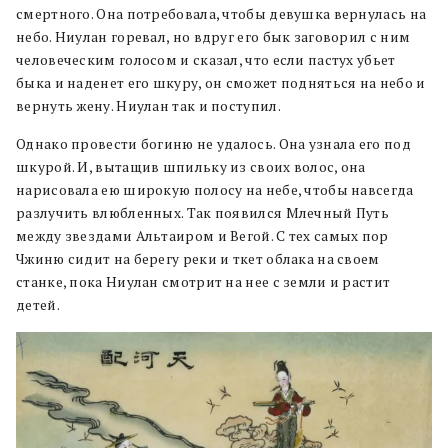
смертного. Она потребовала, чтобы девушка вернулась на
небо. Ниулан горевал, но вдруг его бык заговорил с ним
человеческим голосом и сказал, что если пастух убьет
быка и наденет его шкуру, он сможет подняться на небо и
вернуть жену. Ниулан так и поступил.
Однако провести богиню не удалось. Она узнала его под
шкурой. И, вытащив шпильку из своих волос, она
нарисовала ею широкую полосу на небе, чтобы навсегда
разлучить влюбленных. Так появился Млечный Путь
между звездами Альтаиром и Вегой. С тех самых пор
Чжиню сидит на берегу реки и ткет облака на своем
станке, пока Ниулан смотрит на нее с земли и растит
детей.