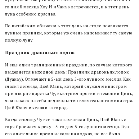
го дня 8 месяца Хоу И и Чанъэ встречаются, и в этот день
луна особенно красива.
По китайским обычаям в этот день на столе появляются
лунные пряники, которые уж очень напоминают ту самую
полную луну.
Праздник драконьих лодок
И еще один традиционный праздник, по случаю которого
выделяется выходной день: Праздник драконьих лодок
(Дуаньу). Отмечают в 5-ый день 5-ого лунного месяца. Как
гласит легенда, Цюй Юань, который служил министром
при дворце царства Чу, выступил против гегемонии Цинь,
чем навлек на себя недовольство влиятельного министра.
Цюй Юаня выслали за город.
Когда столицу Чу все-таки захватили Цинь, Цюй Юань с
горя бросился в реку – 5-го дня 5-го лунного месяца. Тело
его длительное время искали на лодках, но все было