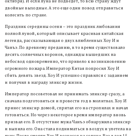
октября). И если луна не подведет, то всю страну ждут
двойные выходные. А это еще один повод отправиться
колесить по стране.
Праздник середины осени – это праздник любования
полной луной, который описывает красивая китайская
легенда, рассказывающая о двух влюбленных Хоу И и
Чанъэ. По древнему преданию, в то время существовало
десять солнечных воронов, однажды вышедших на
небосвод одновременно, что привело к возникновению
огромного пожара. Император Китая попросил Хоу И
сбить девять звезд. Хоу И успешно справился с заданием
и получил в награду эликсир жизни.
Император посоветовал не принимать эликсир сразу, а
сначала подготовиться и провести год в молитвах. Хоу И
принес эликсир домой, спрятал его на стропилах и начал
готовиться. Но через некоторое время император вновь
призвал его. В отсутствие мужа Чанъэ обнаружила эликсир
и выпила его. Она стала подниматься в воздух и улетела на
луну. После смерти Хоу И вознесся на солнце. Раз в год 15-