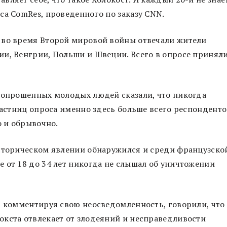
са ComRes, проведенного по заказу CNN.
 во время Второй мировой войны отвечали жители
ии, Венгрии, Польши и Швеции. Всего в опросе принял
% опрошенных молодых людей сказали, что никогда
участниц опроса именно здесь больше всего респонденто
о и обрывочно.
историческом явлении обнаружился и среди французско
 от 18 до 34 лет никогда не слышал об уничтожении
, комментируя свою неосведомленность, говорили, что
окста отвлекает от злодеяний и несправедливости