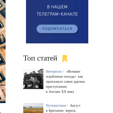
Топ статей
Интересно /
«Великое
ограбление поезда»: как
произошло самое дерзкое
преступление
в Англии XX века
Путешествия /
Август
в Британии: вереск,
т