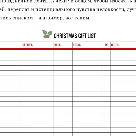
 праздничной ленты. А чеки? В общем, чтобы избежать 
ей, переплат и потенциального чувства неловкости, лу
тись списком – например, вот таким.