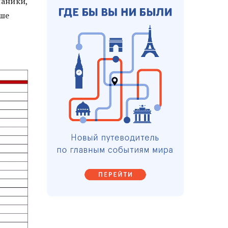
паники,
чше