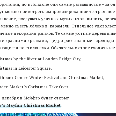
британии, но в Лондоне они самые размашистые – за о
тут можно посмотреть импровизированное театральное
авление, послушать уличных музыкантов, выпить, пере
еменно съесть яблоко в карамели. Отдельное удовольст
ичные декорации рынков. Те самые уютные деревянны
 с красными крышами, щедро рассыпанные гирлянды 
яющиеся по стилю елки. Обязательно стоит сходить на:
istmas by the River at London Bridge City,
istmas in Leicester Square,
thbank Centre Winter Festival and Christmas Market,
den Market’s Christmas Take Over.
 1 декабря в Мейфэр будет открыт
v’s Mayfair Christmas Market
.