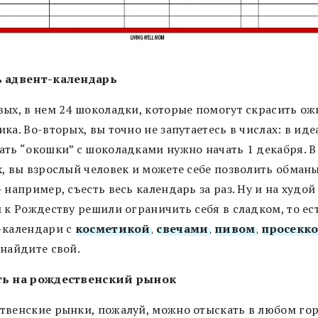
 адвент-календарь
вых, в нем 24 шоколадки, которые помогут скрасить о
ка. Во-вторых, вы точно не запутаетесь в числах: в иде
ать “окошки” с шоколадками нужно начать 1 декабря. В
х, вы взрослый человек и можете себе позволить обман
 например, съесть весь календарь за раз. Ну и на худой
 к Рождеству решили ограничить себя в сладком, то ес
-календари с
косметикой
,
свечами
,
пивом
,
просекк
 найдите свой.
ь на рождественский рынок
твенские рынки, пожалуй, можно отыскать в любом го