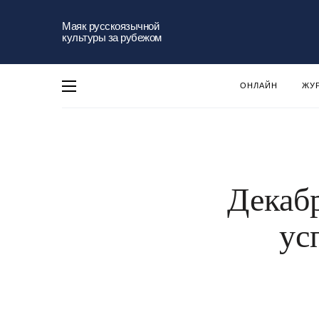
Маяк русскоязычной
культуры за рубежом
ОНЛАЙН
ЖУ
Декабр
ус