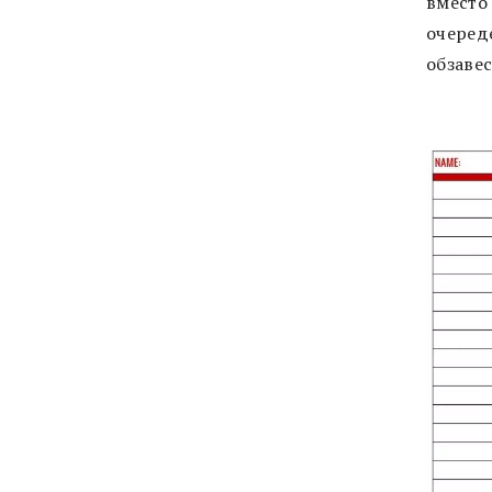
вместо
очеред
обзавес