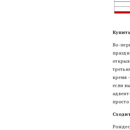
Купить
Во-пер
праздни
открыв
третьи
время –
если вы
адвент
просто
Сходит
Рождес