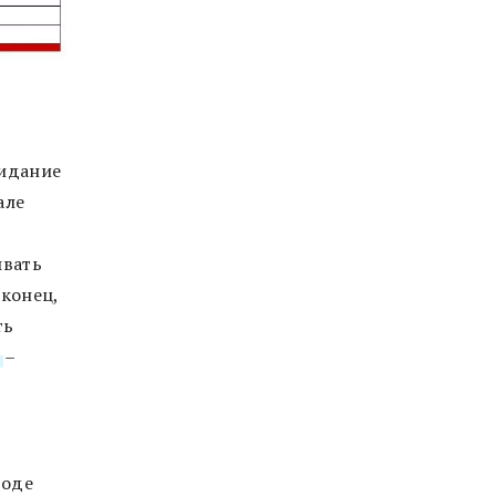
жидание
але
ывать
 конец,
ть
о
–
роде