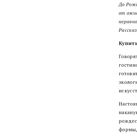
До Рожд
от ожид
неравн
Рассказ
Купить
Говорят
гостин
готовит
эколог
искусст
Настоя
наканун
рождес
формы,