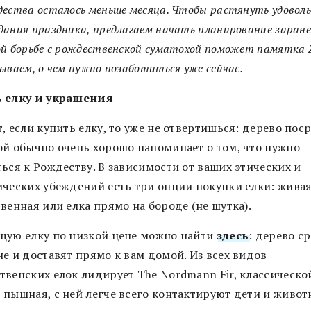
ества осталось меньше месяца. Чтобы растянуть удовол
ания праздника, предлагаем начать планирование заране
ой борьбе с рождественской суматохой поможет памятка 
ываем, о чем нужно позаботиться уже сейчас.
 елку и украшения
, если купить елку, то уже не отвертишься: дерево пос
ой обычно очень хорошо напоминает о том, что нужно
ься к Рождеству. В зависимости от ваших этических и
ических убеждений есть три опции покупки елки: живая
венная или елка прямо на бороде (не шутка).
щую елку по низкой цене можно найти
здесь
:
дерево ср
е и доставят прямо к вам домой. Из всех видов
твенских елок лидирует The Nordmann Fir, классическо
 пышная, с ней легче всего контактируют дети и живот