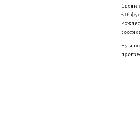
Среди 
£16 фу
Рождес
соотно
Ну и п
прогре