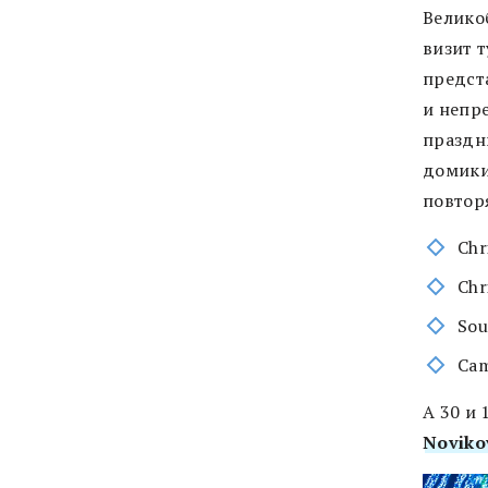
Велико
визит 
предст
и непр
праздн
домики
повтор
Chr
Chr
Sou
Cam
А 30 и
Noviko