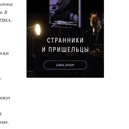
ьствие
е. В
ZIMA.
реди
,
ежут
й
ные.