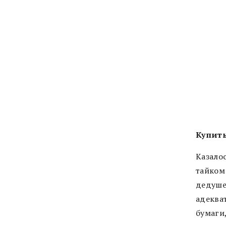
Купит
Казало
тайком
дедуше
адеква
бумаги