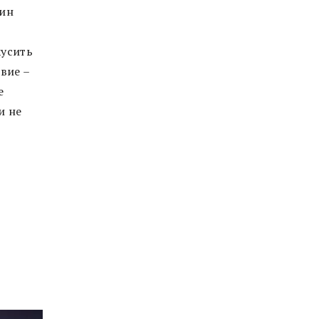
дин
кусить
вие –
е
и не