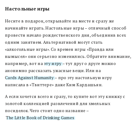
Настольные игры
Несите в подарок, открывайте на месте и сразу же
начинайте играть.
Настольные игры – отличный способ
провести начало рождественского дня, объединив всех
одним занятием. Альтернативой могут стать
«алкогольные игры». Со времен игры «Правда или
вымысел» они серьезно изменились. Обратите внимание,
например, вот на
эту игру
– тут друг о друге можно
анонимно рассказать ужасные вещи. Или на
Cards Against Humanity
– про эту настольную игру
написала в «Твиттере» даже Ким Кардашьян.
А если хочется всего и сразу, то купите вот эту книжку с
золотой коллекцией развлечений для хмельных
посиделок. Чего стоит одно название –
The Little Book of Drinking Games
.