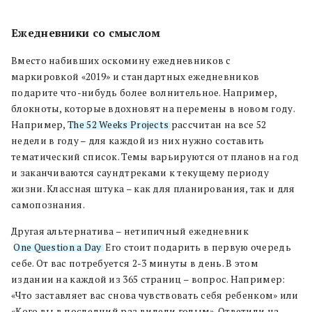
Ежедневники со смыслом
Вместо набивших оскомину ежедневников с
маркировкой «2019» и стандартных ежедневников
подарите что-нибудь более волнительное. Например,
блокноты, которые вдохновят на перемены в новом году.
Например,
The 52 Weeks Projects
рассчитан на все 52
недели в году – для каждой из них нужно составить
тематический список. Темы варьируются от планов на год
и заканчиваются саундтреками к текущему периоду
жизни. Классная штука – как для планирования, так и для
самопознания.
Другая альтернатива – нетипичный ежедневник
One Question a Day
. Его стоит подарить в первую очередь
себе. От вас потребуется 2-3 минуты в день. В этом
издании на каждой из 365 страниц – вопрос. Например:
«Что заставляет вас снова чувствовать себя ребенком» или
«Кого вы в последний раз видели голым». Ответили на