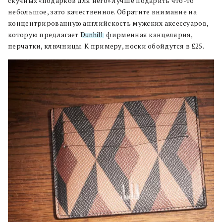
скучных «подарков для него» лучше подарить что-то
небольшое, зато качественное. Обратите внимание на
концентрированную английскость мужских аксессуаров,
которую предлагает
Dunhill
: фирменная канцелярия,
перчатки, ключницы. К примеру, носки обойдутся в £25.