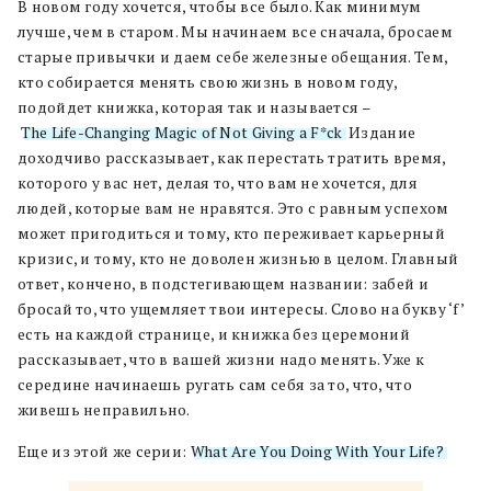
В новом году хочется, чтобы все было. Как минимум
лучше, чем в старом. Мы начинаем все сначала, бросаем
старые привычки и даем себе железные обещания. Тем,
кто собирается менять свою жизнь в новом году,
подойдет книжка, которая так и называется –
The Life-Changing Magic of Not Giving a F*ck
. Издание
доходчиво рассказывает, как перестать тратить время,
которого у вас нет, делая то, что вам не хочется, для
людей, которые вам не нравятся. Это с равным успехом
может пригодиться и тому, кто переживает карьерный
кризис, и тому, кто не доволен жизнью в целом. Главный
ответ, кончено, в подстегивающем названии: забей и
бросай то, что ущемляет твои интересы. Слово на букву ‘f’
есть на каждой странице, и книжка без церемоний
рассказывает, что в вашей жизни надо менять. Уже к
середине начинаешь ругать сам себя за то, что, что
живешь неправильно.
Еще из этой же серии:
What Are You Doing With Your Life?