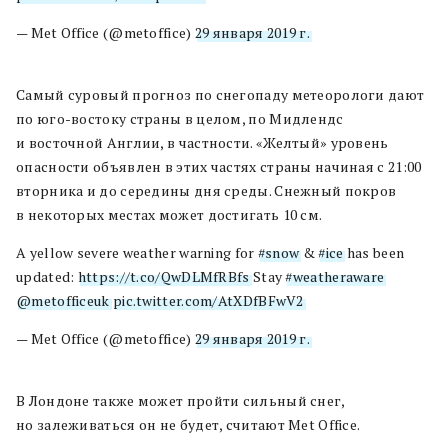
— Met Office (@metoffice)
29 января 2019 г.
Самый суровый прогноз по снегопаду метеорологи дают
по юго-востоку страны в целом, по Мидлендс
и восточной Англии, в частности. «Желтый» уровень
опасности объявлен в этих частях страны начиная с 21:00
вторника и до середины дня среды. Снежный покров
в некоторых местах может достигать 10 см.
A yellow severe weather warning for
#snow
&
#ice
has been
updated:
https://t.co/QwDLMfRBfs
Stay
#weatheraware
@metofficeuk
pic.twitter.com/AtXDfBFwV2
— Met Office (@metoffice)
29 января 2019 г.
В Лондоне также может пройти сильный снег,
но залеживаться он не будет, считают Met Office.