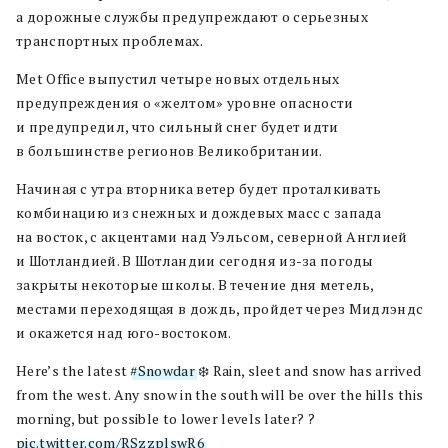
а дорожные службы предупреждают о серьезных
транспортных проблемах.
Met Office выпустил четыре новых отдельных
предупреждения о «желтом» уровне опасности
и предупредил, что сильный снег будет идти
в большинстве регионов Великобритании.
Начиная с утра вторника ветер будет проталкивать
комбинацию из снежных и дождевых масс с запада
на восток, с акцентами над Уэльсом, северной Англией
и Шотландией. В Шотландии сегодня из-за погоды
закрыты некоторые школы. В течение дня метель,
местами переходящая в дождь, пройдет через Мидлэндс
и окажется над юго-востоком.
Here’s the latest
#Snowdar
❄️ Rain, sleet and snow has arrived
from the west. Any snow in the south will be over the hills this
morning, but possible to lower levels later? ️? ️
pic.twitter.com/RSzzplswR6