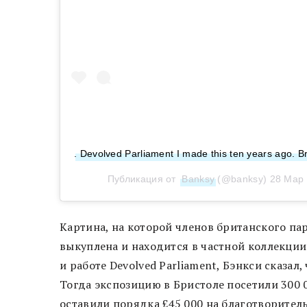
. Devolved Parliament I made this ten years ago. Br
Публикация от
Banksy
(@banksy)
28 Мар 
Картина, на которой членов британского па
выкуплена и находится в частной коллекции.
и работе Devolved Parliament, Бэнкси сказа
Тогда экспозицию в Бристоле посетили 300 0
оставили порядка £45 000 на благотворител