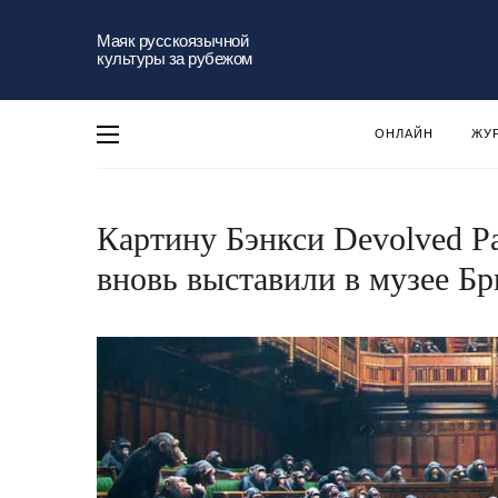
Маяк русскоязычной
культуры за рубежом
ОНЛАЙН
ЖУ
Картину Бэнкси Devolved Pa
вновь выставили в музее Бр