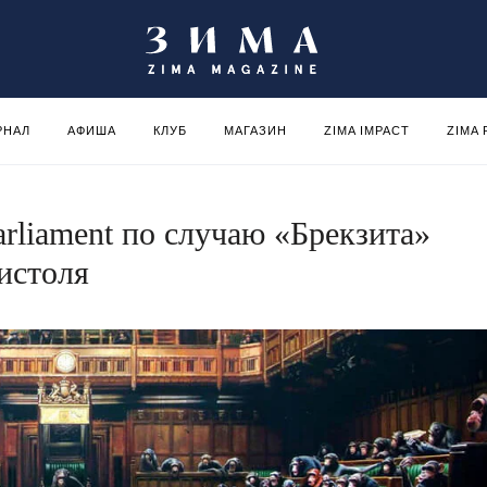
РНАЛ
АФИША
КЛУБ
МАГАЗИН
ZIMA IMPACT
ZIMA
rliament по случаю «Брекзита»
истоля