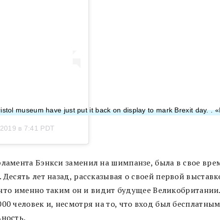
istol museum have just put it back on display to mark Brexit day. .
2019 в 7:41 PDT
рламента Бэнкси заменил на шимпанзе, была в свое вре
 Десять лет назад, рассказывая о своей первой выставк
л, что именно таким он и видит будущее Великобритании
00 человек и, несмотря на то, что вход был бесплатным
ьность.