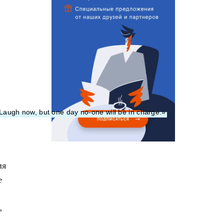
 «Laugh now, but one day no-one will be in charge.»
мя
е
.
,