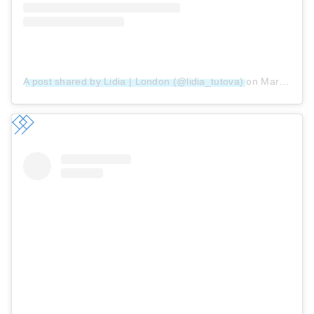
A post shared by Lidia | London (@lidia_tutova)
on
Mar 26, 2019 at 12:27am PDT