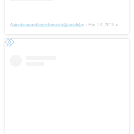
A post shared by ✨Irina✨ (@irishlv)
on
Mar 23, 2019 at 3:06pm PDT