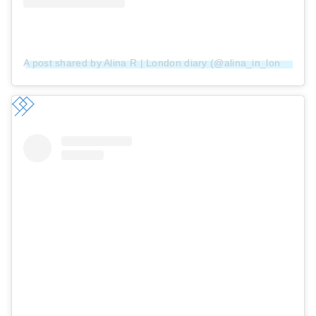
A post shared by Alina R | London diary (@alina_in_london)
o