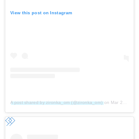
View this post on Instagram
A post shared by zironka_om (@zironka_om)
on
Mar 26, 2019 at 1:57pm PDT