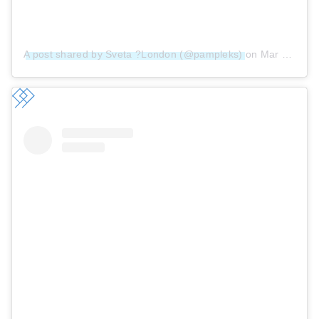
A post shared by Sveta ?London (@pampleks)
on
Mar 18, 2019 at 1:48am PDT