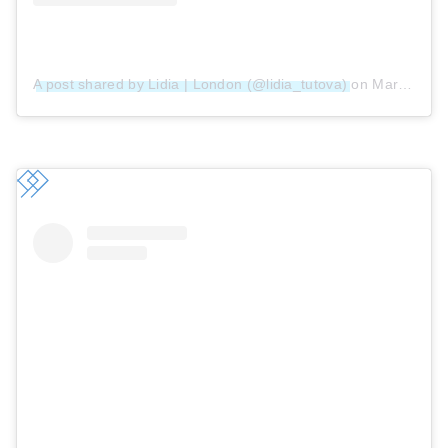
A post shared by Lidia | London (@lidia_tutova)
on
Mar 25, 2019 at 12:38am PDT