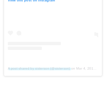
View this post on Instagram
A post shared by sisterson (@sisterson)
on
Mar 4, 2019 at 6:24am PST