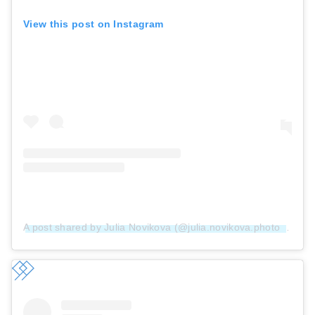
View this post on Instagram
A post shared by Julia Novikova (@julia.novikova.photo)
on
Ma