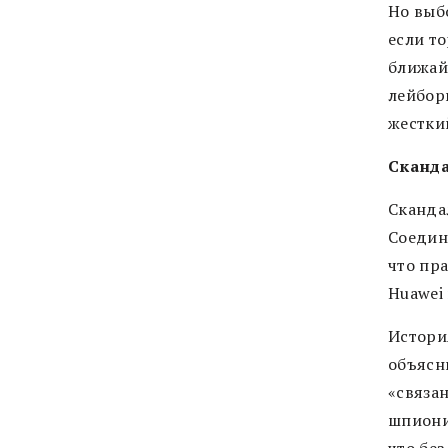
Но выб
если то
ближай
лейбор
жестки
Сканда
Скандал
Соедин
что пр
Huawei
Истори
объясни
«связа
шпиони