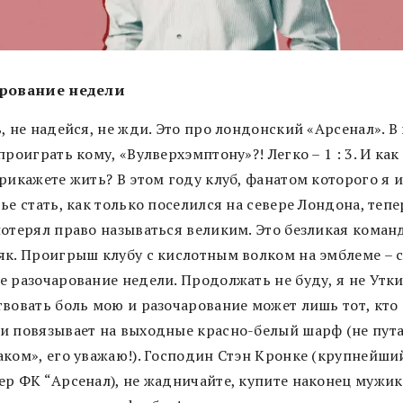
рование недели
, не надейся, не жди. Это про лондонский «Арсенал». В
проиграть кому, «Вулверхэмптону»?! Легко – 1 : 3. И как
рикажете жить? В этом году клуб, фанатом которого я 
ье стать, как только поселился на севере Лондона, тепе
потерял право называться великим. Это безликая коман
як. Проигрыш клубу с кислотным волком на эмблеме – 
 разочарование недели. Продолжать не буду, я не Утки
твовать боль мою и разочарование может лишь тот, кто
и повязывает на выходные красно-белый шарф (не пута
аком», его уважаю!). Господин Стэн Кронке (крупнейши
ер ФК “Арсенал), не жадничайте, купите наконец мужик