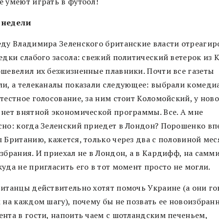
е умеют играть в футбол!
 недели
еду Владимира Зеленского британские власти отреагир
едки слабого засола: свежий политический ветерок из 
ошевелил их безжизненные плавники. Почти все газеты
ли, а телеканалы показали следующее: выбрали комедиа
тестное голосование, за ним стоит Коломойский, у нов
 нет внятной экономической программы. Все. А мне
сно: когда Зеленский приедет в Лондон? Порошенко в
л Британию, кажется, только через два с половиной мес
збрания. И приехал не в Лондон, а в Кардифф, на самм
уда не пригласить его в тот момент просто не могли.
ританцы действительно хотят помочь Украине (а они го
 на каждом шагу), почему бы не позвать ее новоизбран
ента в гости, напоить чаем с шотландским печеньем,