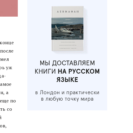
 конце
 после
имел
рь уж
да-
самое
н, а
 еще по
ть со
й
ов,