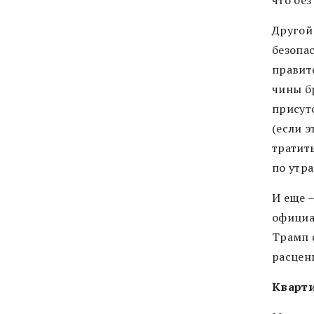
что без
Другой
безопа
правит
чины б
присут
(если 
тратить
по утра
И еще 
официа
Трамп 
расцен
Кварт