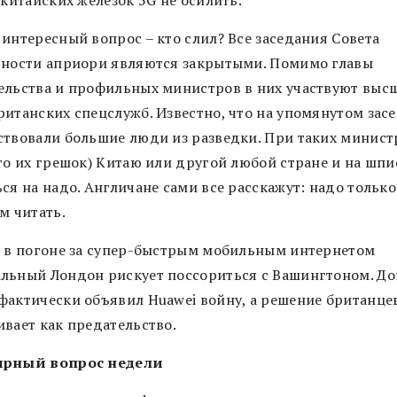
 китайских железок 5G не осилить.
 интересный вопрос – кто слил? Все заседания Совета
сности априори являются закрытыми. Помимо главы
ельства и профильных министров в них участвуют выс
ританских спецслужб. Известно, что на упомянутом зас
ствовали большие люди из разведки. При таких минист
это их грешок) Китаю или другой любой стране и на шп
ся на надо. Англичане сами все расскажут: надо только
м читать.
– в погоне за супер-быстрым мобильным интернетом
льный Лондон рискует поссориться с Вашингтоном. Д
фактически объявил Huawei войну, а решение британце
ивает как предательство.
ирный вопрос недели