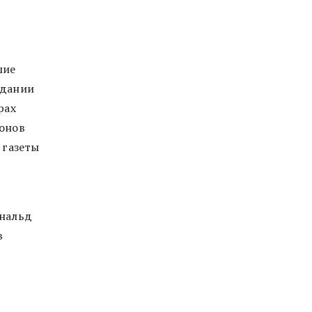
шие
едании
рах
ионов
 газеты
ональд
в