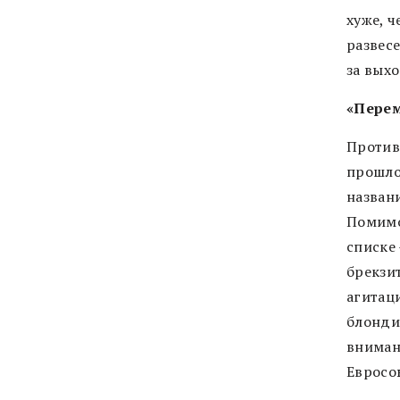
хуже, ч
развесе
за выхо
«Пере
Против
прошло
названи
Помимо
списке
брекзи
агитаци
блонди
вниман
Евросо