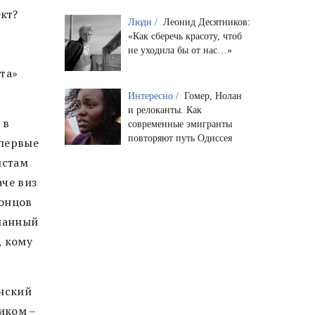
кт?
Люди /
Леонид Десятников:
«Как сберечь красоту, чтоб
не уходила бы от нас…»
та»
Интересно /
Гомер, Нолан
и релоканты. Как
 в
современные эмигранты
повторяют путь Одиссея
 первые
истам
че виз
концов
уманный
, кому
инский
иком –