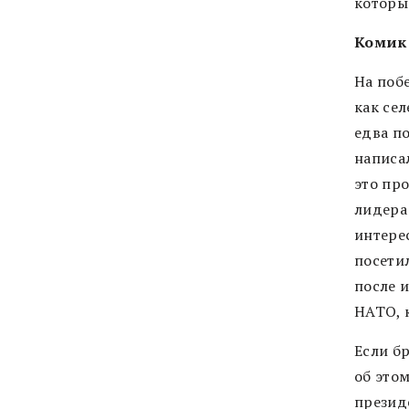
которы
Комик
На поб
как сел
едва п
написа
это про
лидера
интере
посети
после и
НАТО, к
Если б
об этом
презид