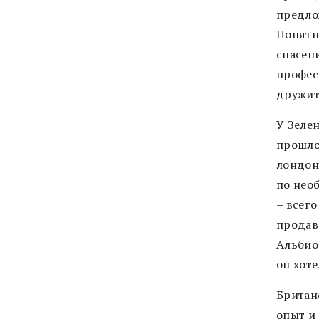
предло
Понятн
спасен
профес
дружит
У Зелен
прошло
лондон
по нео
– всего
продав
Альбио
он хот
Британ
опыт и