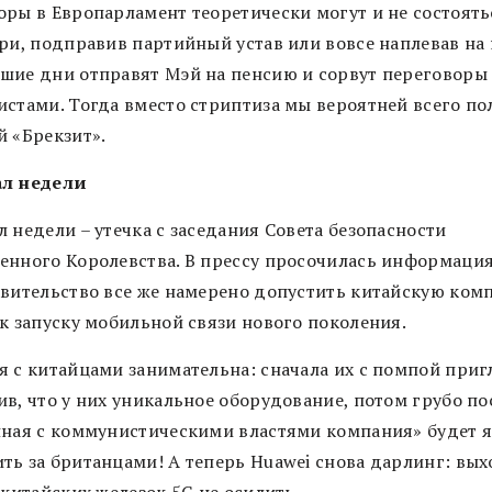
оры в Европарламент теоретически могут и не состоять
ри, подправив партийный устав или вовсе наплевав на 
шие дни отправят Мэй на пенсию и сорвут переговоры 
истами. Тогда вместо стриптиза мы вероятней всего п
й «Брекзит».
л недели
 недели – утечка с заседания Совета безопасности
енного Королевства. В прессу просочилась информация
авительство все же намерено допустить китайскую ко
 к запуску мобильной связи нового поколения.
я с китайцами занимательна: сначала их с помпой приг
в, что у них уникальное оборудование, потом грубо по
нная с коммунистическими властями компания» будет 
ть за британцами! А теперь Huawei снова дарлинг: вых