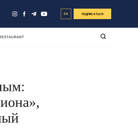
EN
ПОДПИСАТЬСЯ
 RESTAURANT
ным:
иона»,
лый