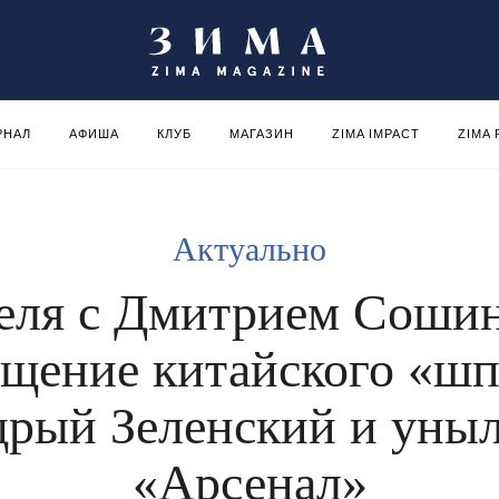
РНАЛ
АФИША
КЛУБ
МАГАЗИН
ZIMA IMPACT
ZIMA
Актуально
еля с Дмитрием Соши
ащение китайского «шп
дрый Зеленский и уны
«Арсенал»