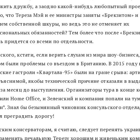
жить дружбу, а заодно какой-нибудь любопытный прое
о, что Тереза Мэй и ее министры заняты «Брекзитом» и
ием собственной шкуры, но ведь это не отменяет их
сиональных обязанностей? Тем более что после «Брекзи
ь придется со всеми по отдельности.
ского, кстати, если верить слухам из мира шоу-бизнеса,
м были проблемы со въездом в Британию. В 2015 году
ские гастроли «Квартала-95» были на гране срыва: арт
бъяснимой, якобы технической причине отказали в выда
 за месяц до выступления. Организаторы тура в конце 
или Home Office, и Зеленский и компания попали на т
н*. Знал бы безымянный чиновник консульского отдела
ел преградить дорогу!
ским консерваторам, я считаю, следует перенять укра
 заменить печальную Терезу хорошим и живеньким ком