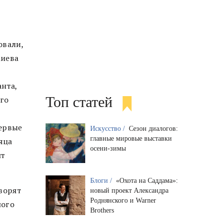
овали,
Киева
нта,
Топ статей
ого
первые
Искусство /
Сезон диалогов:
главные мировые выставки
яца
осени-зимы
ит
Блоги /
«Охота на Саддама»:
ворят
новый проект Александра
Роднянского и Warner
ного
Brothers