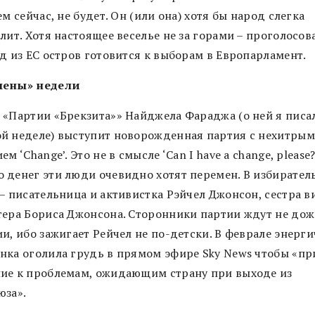
ем сейчас, не будет. Он (или она) хотя бы народ слегка
лит. Хотя настоящее веселье не за горами – проголосо
д из ЕС остров готовится к выборам в Европарламент.
мены» недели
 «Партии «Брекзита»» Найджела Фараджа (о ней я писа
й неделе) выступит новорожденная партия с нехитрым
ем ‘Change’. Это не в смысле ‘Can I have a change, please?
 денег эти люди очевидно хотят перемен. В избирател
 – писательница и активистка Рэйчел Джонсон, сестра 
тера Бориса Джонсона. Сторонники партии ждут не до
и, ибо зажигает Рейчел не по-детски. В феврале энерг
нка оголила грудь в прямом эфире Sky News чтобы «пр
ие к проблемам, ожидающим страну при выходе из
юза».