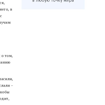
ся,
него, в
с
олучим
 о том,
мпанию
ласили,
слали –
якобы
одит,