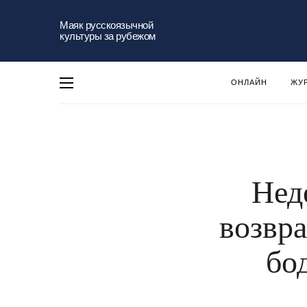
Маяк русскоязычной
культуры за рубежом
ОНЛАЙН
ЖУ
Нед
возвр
бо