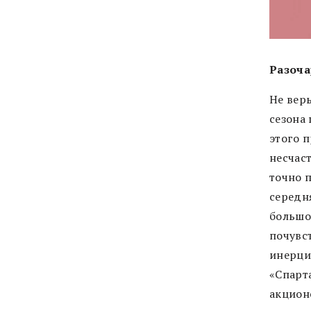
Разоча
Не верь
сезона 
этого п
несчаст
точно 
середн
большое
почувс
инерци
«Спарт
акцион