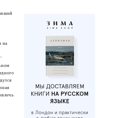
вавший
л на
’
ьном
видного
ждутся
ичная
ивлечь