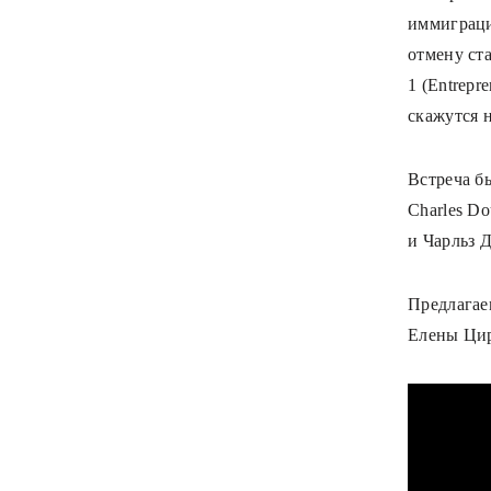
иммиграци
отмену ста
1 (Entrepr
скажутся н
Встреча б
Charles Do
и Чарльз Д
Предлагае
Елены Ци