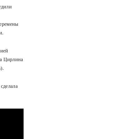
удили
 перемены
и.
нией
на Цирлина
).
 сделала