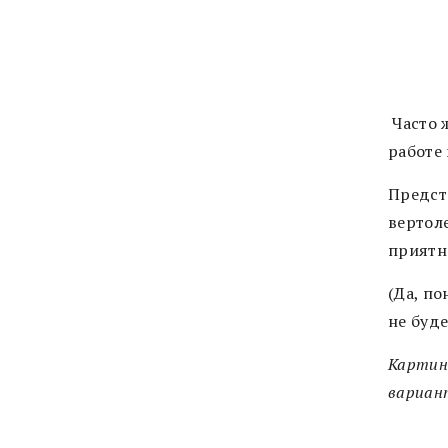
Часто ж
работе 
Предст
вертол
приятн
(Да, по
не буде
Картинк
вариан