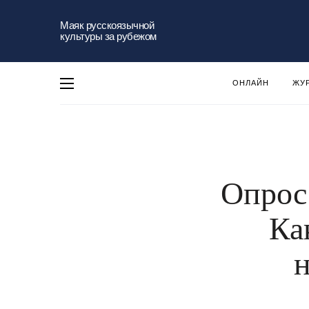
Маяк русскоязычной
культуры за рубежом
ОНЛАЙН
ЖУ
Опрос
Ка
н