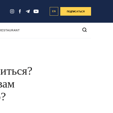
EN
ПОДПИСАТЬСЯ
 RESTAURANT
иться?
вам
о?