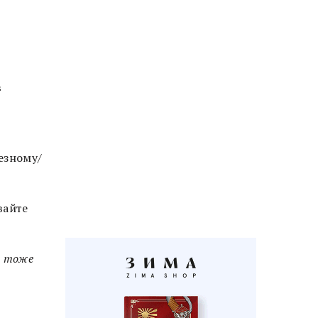
в
езному/
вайте
я тоже