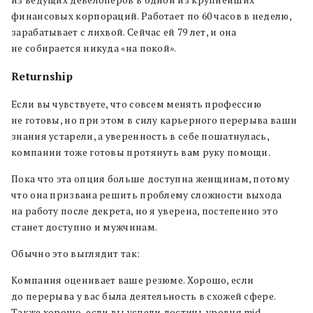
из ведущих девелоперов в одной из крупнейших
финансовых корпораций. Работает по 60 часов в неделю,
зарабатывает с лихвой. Сейчас ей 79 лет, и она
не собирается никуда «на покой».
Returnship
Если вы чувствуете, что совсем менять профессию
не готовы, но при этом в силу карьерного перерыва ваши
знания устарели, а уверенность в себе пошатнулась,
компании тоже готовы протянуть вам руку помощи.
Пока что эта опция больше доступна женщинам, потому
что она призвана решить проблему сложности выхода
на работу после декрета, но я уверена, постепенно это
станет доступно и мужчинам.
Обычно это выглядит так:
Компания оценивает ваше резюме. Хорошо, если
до перерыва у вас была деятельность в схожей сфере.
Также хорошо, если вы успели достичь уровня mid-