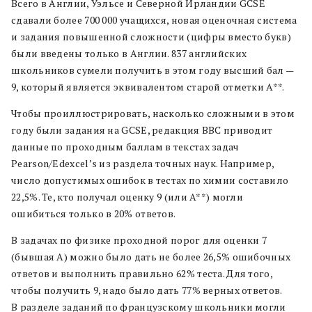
Всего в Англии, Уэльсе и Северной Ирландии GCSE
сдавали более 700 000 учащихся, новая оценочная система
и задания повышенной сложности (цифры вместо букв)
были введены только в Англии. 837 английских
школьников сумели получить в этом году высший бал —
9, который является эквивалентом старой отметки A**.
Чтобы проиллюстрировать, насколько сложными в этом
году были задания на GCSE, редакция BBC приводит
данные по проходным баллам в текстах задач
Pearson/Edexcel’s из раздела точных наук. Например,
число допустимых ошибок в тестах по химии составило
22,5%. Те, кто получал оценку 9 (или A**) могли
ошибиться только в 20% ответов.
В задачах по физике проходной порог для оценки 7
(бывшая A) можно было дать не более 26,5% ошибочных
ответов и выполнить правильно 62% теста. Для того,
чтобы получить 9, надо было дать 77% верных ответов.
В разделе заданий по французскому школьники могли