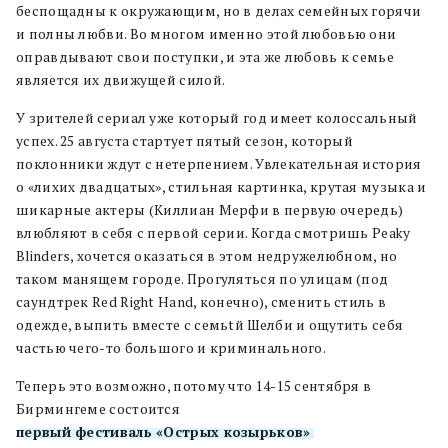
беспощадны к окружающим, но в делах семейных горячи
и полны любви. Во многом именно этой любовью они
оправдывают свои поступки, и эта же любовь к семье
является их движущей силой.
У зрителей сериал уже который год имеет колоссальный
успех. 25 августа стартует пятый сезон, который
поклонники ждут с нетерпением. Увлекательная история
о «лихих двадцатых», стильная картинка, крутая музыка и
шикарные актеры (Киллиан Мерфи в первую очередь)
влюбляют в себя с первой серии. Когда смотришь Peaky
Blinders, хочется оказаться в этом недружелюбном, но
таком манящем городе. Прогуляться по улицам (под
саундтрек Red Right Hand, конечно), сменить стиль в
одежде, выпить вместе с семьtй Шелби и ощутить себя
частью чего-то большого и криминального.
Теперь это возможно, потому что 14-15 сентября в
Бирмингеме состоится
первый фестиваль «Острых козырьков»
.