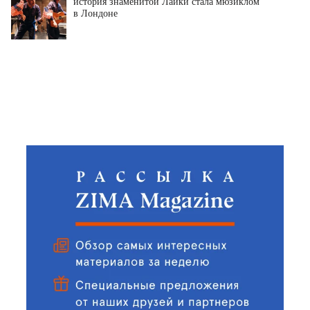
история знаменитой Лайки стала мюзиклом
в Лондоне