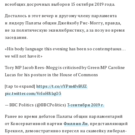
всеобщих досрочных выборов 15 октября 2019 года.
Досталось в этот вечер и другому члену парламента
и лидеру Палаты общин Джейкобу Рис-Моггу, правда,
не за политическую эквилибристику, а за позу во время
заседания.
«His body language this evening has been so contemptuous…
we will not have it»
Tory MP Jacob Rees-Mogg is criticised by Green MP Caroline
Lucas for his posture in the House of Commons
[tap to expand]
https://t.co/rYPm4fvBUZ
pic.twitter.com/VrIoH81qO3
— BBC Politics (@BBCPolitics)
3 сентября 2019 г.
Ранее во время дебатов Палаты общин парламентарий
от Консервативной партии
Филлип Ли
, представляющий
Брекнел, демонстративно пересел на скамейку либерал-