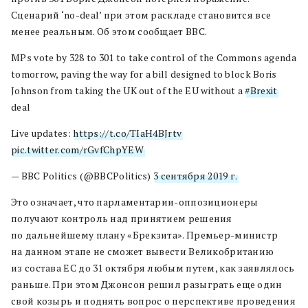
Сценарий ‘no-deal’ при этом раскладе становится все
менее реальным. Об этом сообщает BBC.
MPs vote by 328 to 301 to take control of the Commons agenda
tomorrow, paving the way for a bill designed to block Boris
Johnson from taking the UK out of the EU without a
#Brexit
deal
Live updates:
https://t.co/TIaH4BJrtv
pic.twitter.com/rGvfChpYEW
— BBC Politics (@BBCPolitics)
3 сентября 2019 г.
Это означает, что парламентарии-оппозиционеры
получают контроль над принятием решения
по дальнейшему плану «Брекзита». Премьер-министр
на данном этапе не сможет вывести Великобританию
из состава ЕС до 31 октября любым путем, как заявлялось
раньше. При этом Джонсон решил разыграть еще один
свой козырь и поднять вопрос о перспективе проведения