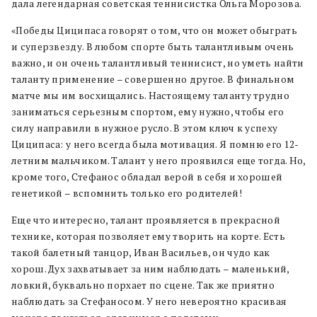
дала легендарная советская теннисистка Ольга Морозова.
«Победы Циципаса говорят о том, что он может обыграть
и суперзвезду. В любом спорте быть талантливым очень
важно, и он очень талантливый теннисист, но уметь найти
таланту применение – совершенно другое. В финальном
матче мы им восхищались. Настоящему таланту трудно
заниматься серьезным спортом, ему нужно, чтобы его
силу направили в нужное русло. В этом ключ к успеху
Циципаса: у него всегда была мотивация. Я помню его 12-
летним мальчиком. Талант у него проявился еще тогда. Но,
кроме того, Стефанос обладал верой в себя и хорошей
генетикой – вспомнить только его родителей!
Еще что интересно, талант проявляется в прекрасной
технике, которая позволяет ему творить на корте. Есть
такой балетный танцор, Иван Васильев, он чудо как
хорош. Дух захватывает за ним наблюдать – маленький,
ловкий, буквально порхает по сцене. Так же приятно
наблюдать за Стефаносом. У него невероятно красивая