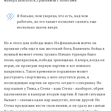
манера двигаться, сравнимая с полетами.
Я больше, чем уверена, что есть, над чем
работать, но его талант позволит сделать еще
несколько шагов вверх.
Но и этого для победы мало. На финальном матче он
проявил себя еще и как жестокий боец. Включить бойца в
нужный момент очень трудно. Начало турнира было
очень прекрасным, победы зрелищные. А вчера, когда он
играл, он проиграл первую партию и все немного
напряглись. Такое временное поражение может
расстроить спортсмена, у него опустятся руки, и
последующие партии он просто «отдаст» сопернику. Но
пар вышел у Тима, а Степа – наш Степа – наоборот, обрел
вдохновение и выиграл вторую партию. В такой ситуации
бывает – сначала один пар выпустит, потом другой. Но
Степа продолжил вести свою линию, и он сразу же сделал