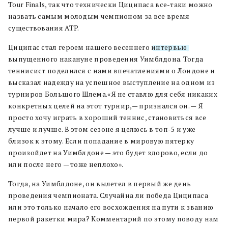
Tour Finals, так что технически Циципаса все-таки можно
назвать самым молодым чемпионом за все время
существования ATP.
Циципас стал героем нашего весеннего
интервью
,
выпущенного накануне проведения Уимблдона. Тогда
теннисист поделился с нами впечатлениями о Лондоне и
высказал надежду на успешное выступление на одном из
турниров Большого Шлема.«Я не ставлю для себя никаких
конкретных целей на этот турнир,— признался он. — Я
просто хочу играть в хороший теннис, становиться все
лучше и лучше. В этом сезоне я целюсь в топ-5 и уже
близок к этому. Если попадание в мировую пятерку
произойдет на Уимблдоне — это будет здорово, если до
или после него — тоже неплохо».
Тогда, на Уимблдоне, он вылетел в первый же день
проведения чемпионата. Случайна ли победа Циципаса
или это только начало его восхождения на пути к званию
первой ракетки мира? Комментарий по этому поводу нам