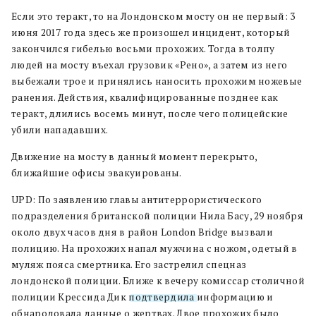
Если это теракт, то на Лондонском мосту он не первый: 3
июня 2017 года здесь же произошел инцидент, который
закончился гибелью восьми прохожих. Тогда в толпу
людей на мосту въехал грузовик «Рено», а затем из него
выбежали трое и принялись наносить прохожим ножевые
ранения. Действия, квалифицированные позднее как
теракт, длились восемь минут, после чего полицейские
убили нападавших.
Движение на мосту в данный момент перекрыто,
ближайшие офисы эвакуированы.
UPD: По заявлению главы антитеррористического
подразделения британской полиции Нила Басу, 29 ноября
около двух часов дня в район London Bridge вызвали
полицию. На прохожих напал мужчина с ножом, одетый в
муляж пояса смертника. Его застрелил спецназ
лондонской полиции. Ближе к вечеру комиссар столичной
полиции Крессида Дик
подтвердила
информацию и
обнародовала данные о жертвах. Двое прохожих было