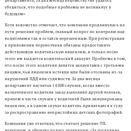
департамента, за два месяца ведомству «не удалось
убедиться, что подобные проблемы не возникнут в
будущем».
Хотя ведомство отмечает, что компания продвинулась на
пути решения проблем, главный вопрос по контролю над
водителями так и остался нерешенным. При регистрации
в приложении перевозчики обязаны предоставить
действующую водительскую лицензию, и только после
этого им выдается водительский аккаунт. Проблема в том,
что после этого водители делятся аккаунтами с третьими
лицами, чьи лицензии истекли или были отозваны из-за
нарушений ПДД или судимости. За два месяца
департамент насчитал 14 000 случаев, когда вместо
назначенного водителя заказ выполнял другой человек,
причем в части случаев у водителей были аннулированы
лицензии, а в одном случае водитель привлекался к суду
за распространение непристойных детских фотографий.
Компания уже ответила, что считает решение TfL
неверным, и обещала подать апелляцию. «За последние