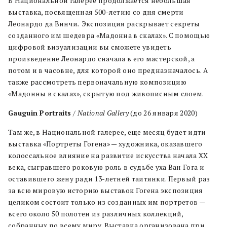
В Национальной галерее продолжается небольшая
выставка, посвященная 500-летию со дня смерти
Леонардо да Винчи
.
Экспозиция раскрывает секреты
созданного им шедевра «Мадонна в скалах». С помощью
цифровой визуализации вы сможете увидеть
произведение Леонардо сначала в его мастерской, а
потом и в часовне, для которой оно предназначалось. А
также рассмотреть первоначальную композицию
«Мадонны в скалах», скрытую под живописным слоем.
Gauguin Portraits
/
National Gallery
(до 26 января 2020)
Там же, в Национальной галерее, еще месяц будет идти
выставка «Портреты Гогена» — художника, оказавшего
колоссальное влияние на развитие искусства начала XX
века, сыгравшего роковую роль в судьбе уха Ван Гога и
оставившего жену ради 13-летней таитянки. Первый раз
за всю мировую историю выставок Гогена экспозиция
целиком состоит только из созданных им портретов —
всего около 50 полотен из различных коллекций,
собранных по всему миру. Выставка организована при