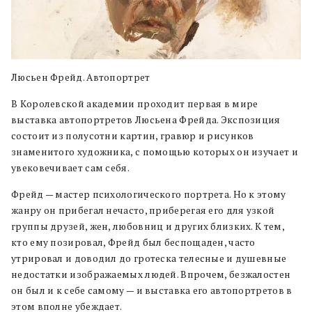
Люсьен Фрейд. Автопортрет
В Королевской академии проходит первая в мире
выставка автопортретов Люсьена Фрейда. Экспозиция
состоит из полусотни картин, гравюр и рисунков
знаменитого художника, с помощью которых он изучает и
увековечивает сам себя.
Фрейд — мастер психологического портрета. Но к этому
жанру он прибегал нечасто, приберегая его для узкой
группы друзей, жен, любовниц и других близких. К тем,
кто ему позировал, Фрейд был беспощаден, часто
утрировал и доводил до гротеска телесные и душевные
недостатки изображаемых людей. Впрочем, безжалостен
он был и к себе самому — и выставка его автопортретов в
этом вполне убеждает.