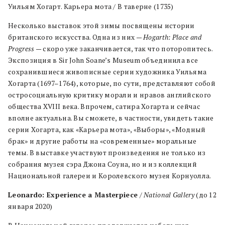
Уильям Хогарт. Карьера мота / В таверне (1735)
Несколько выставок этой зимы посвящены истории
британского искусства. Одна из них —
Hogarth
:
Place
and
Progress
— скоро уже заканчивается, так что поторопитесь.
Экспозиция в Sir John Soane’s Museum объединила все
сохранившиеся живописные серии художника Уильяма
Хогарта (1697–1764), которые, по сути, представляют собой
остросоциальную критику морали и нравов английского
общества XVIII века. Впрочем, сатира Хогарта и сейчас
вполне актуальна. Вы сможете, в частности, увидеть такие
серии Хогарта, как «Карьера мота», «Выборы», «Модный
брак» и другие работы на «современные» моральные
темы. В выставке участвуют произведения не только из
собрания музея сэра Джона Соуна, но и из коллекций
Национальной галереи и Королевского музея Корнуолла.
Leonardo: Experience a Masterpiece
/
National Gallery
(до 12
января 2020)