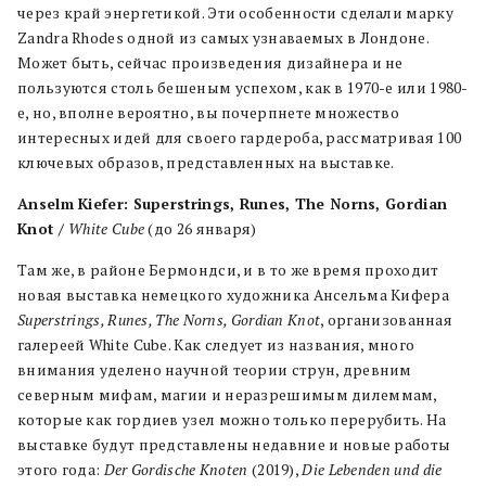
через край энергетикой. Эти особенности сделали марку
Zandra Rhodes одной из самых узнаваемых в Лондоне.
Может быть, сейчас произведения дизайнера и не
пользуются столь бешеным успехом, как в 1970-е или 1980-
е, но, вполне вероятно, вы почерпнете множество
интересных идей для своего гардероба, рассматривая 100
ключевых образов, представленных на выставке.
Anselm Kiefer: Superstrings, Runes, The Norns, Gordian
Knot /
White Cube
(до 26 января)
Там же, в районе Бермондси, и в то же время проходит
новая выставка немецкого художника Ансельма Кифера
Superstrings
,
Runes
,
The
Norns
,
Gordian
Knot
, организованная
галереей White Cube. Как следует из названия, много
внимания уделено научной теории струн, древним
северным мифам, магии и неразрешимым дилеммам,
которые как гордиев узел можно только перерубить. На
выставке будут представлены недавние и новые работы
этого года:
Der
Gordische
Knoten
(2019),
Die
Lebenden
und
die