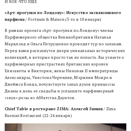
И КОЕ-ЧТО ЕЩЕ
«Арт-прогулки по Лондону»: Искусство эксклюзивного
парфюма
/ Fortnum & Maison (3-го и 10 января)
В рамках проекта «Арт-прогулки по Лондону» члены
Парфюмерного общества Великобритании Наталья
Марклэнд и Ольга Петрушенко проводят тур по запахам.
Перед вами распахнутся двери уникальных исторических
коллекций, в которые просто так не попасть. Вы узнаете о
парфюмерных пристрастиях британских королев
Елизаветы и Виктории, жены Николая II императрицы
Александры, Уинстона Черчилля, Мэрилин Монро и
Джеймса Бонда, почувствуете запах духов принцессы
Дианы в день ее свадьбы и услышите парфюмерный
«звук» розы из Аббатства Даунтон.
Chief
Table
в ресторане
ZIMA
: Алексей Зимин
/ Zima
Russian Restaurant (22-24 января)