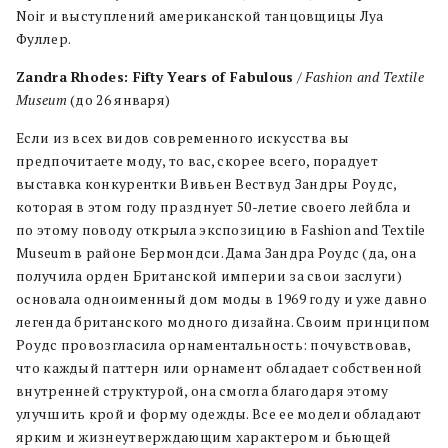
Noir и выступлений американской танцовщицы Луа
Фуллер.
Zandra Rhodes: Fifty Years of Fabulous
/
Fashion and Textile
Museum
(до 26 января)
Если из всех видов современного искусства вы
предпочитаете моду, то вас, скорее всего, порадует
выставка конкурентки Вивьен Вествуд Зандры Роудс,
которая в этом году празднует 50-летие своего лейбла и
по этому поводу открыла экспозицию в Fashion and Textile
Museum в районе Бермондси. Дама Зандра Роудс (да, она
получила орден Британской империи за свои заслуги)
основала одноименный дом моды в 1969 году и уже давно
легенда британского модного дизайна. Своим принципом
Роудс провозгласила орнаментальность: почувствовав,
что каждый паттерн или орнамент обладает собственной
внутренней структурой, она смогла благодаря этому
улучшить крой и форму одежды. Все ее модели обладают
ярким и жизнеутверждающим характером и бьющей