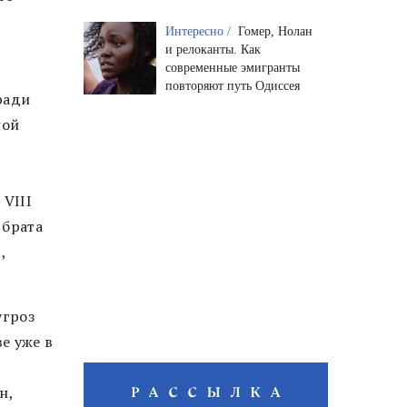
Интересно /
Гомер, Нолан
и релоканты. Как
современные эмигранты
повторяют путь Одиссея
ради
ной
 VIII
 брата
,
угроз
е уже в
н,