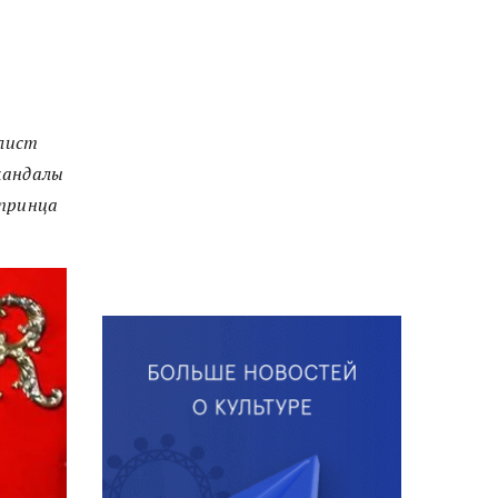
алист
кандалы
 принца