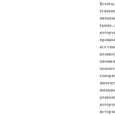
Кстати,
телеви
началис
тыкву, 
котору
прошла
все тяж
возлюб
племян
поконч
говоря
многие
младше
реакци
котору
историю