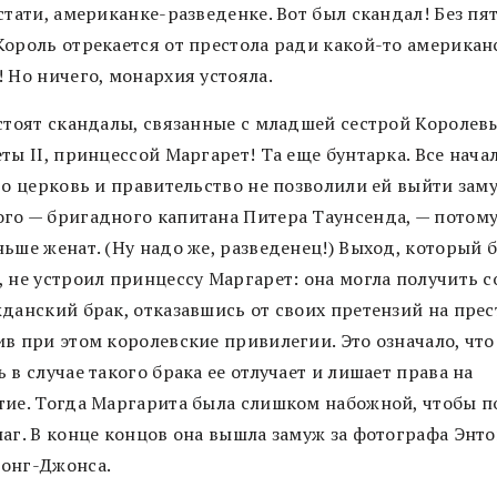
стати, американке-разведенке. Вот был скандал! Без пя
Король отрекается от престола ради какой-то американ
 Но ничего, монархия устояла.
 стоят скандалы, связанные с младшей сестрой Королев
ты II, принцессой Маргарет! Та еще бунтарка. Все нача
то церковь и правительство не позволили ей выйти заму
го — бригадного капитана Питера Таунсенда, — потому
ьше женат. (Ну надо же, разведенец!) Выход, который 
 не устроил принцессу Маргарет: она могла получить с
данский брак, отказавшись от своих претензий на прес
ив при этом королевские привилегии. Это означало, что
 в случае такого брака ее отлучает и лишает права на
тие. Тогда Маргарита была слишком набожной, чтобы п
шаг. В конце концов она вышла замуж за фотографа Энт
онг-Джонса.