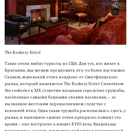
The Rookery Hotel
Такие отели любят туристы из США. Для тех, кто живет в
Британии, мы можем предложить что-то более настоящее.
Скажем, маленький отель недалеко от Смитфилдского
рынка, который называется The Rookery Hotel. Словечком
the rookeries в XIX столетии называли городские трущобы,
населенные самыми бедными слоями населения, – за
вызванное жестоким перенаселением сходство с
колонией птиц. Одна такая трущоба располагалась здесь, у
рынка, и нынешнее здание отеля прекрасно помнит это
время – оно построено в начале XVIII века. Владельцы
постарались создать тут маленький уголок георгианской