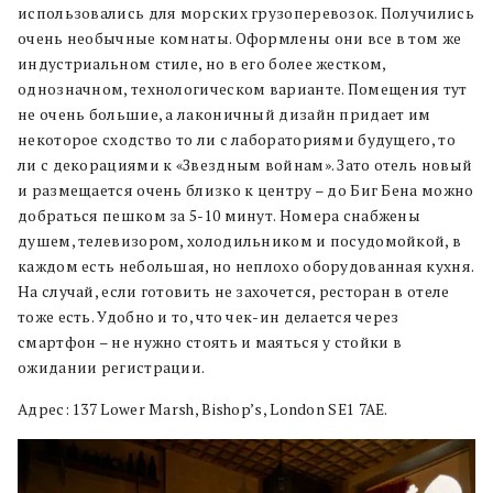
использовались для морских грузоперевозок. Получились
очень необычные комнаты. Оформлены они все в том же
индустриальном стиле, но в его более жестком,
однозначном, технологическом варианте. Помещения тут
не очень большие, а лаконичный дизайн придает им
некоторое сходство то ли с лабораториями будущего, то
ли с декорациями к «Звездным войнам». Зато отель новый
и размещается очень близко к центру – до Биг Бена можно
добраться пешком за 5-10 минут. Номера снабжены
душем, телевизором, холодильником и посудомойкой, в
каждом есть небольшая, но неплохо оборудованная кухня.
На случай, если готовить не захочется, ресторан в отеле
тоже есть. Удобно и то, что чек-ин делается через
смартфон – не нужно стоять и маяться у стойки в
ожидании регистрации.
Адрес: 137 Lower Marsh, Bishop’s, London SE1 7AE.