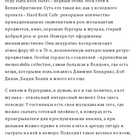
году Hard Rock Hotel – первый отель этой сети в
Великобритании. Суть его такая же, как у исходного
проекта – Hard Rock Cafe: рекордное количество
принадлежавших знаменитыми рок-музыкантам
предметов, пиво, хорошие бургеры и музыка, старый
добрый рок-н-ролл. Номера тут оформлены
минималистично. Они аккуратно воспроизводят
атмосферу 60-х и 70-х, дополненную интересными ретро-
предметами. Особая гордость создателей – крупнейшая
memorabilia collection, самая большая в Лондоне, где есть
вещи, которыми пользовались Джимми Хендрикс, Боб
Дилан, Бадди Холли и много кто еще.
С пивом и бургерами, я думаю, все и так понятно, а вот
музыка – отдельный интересный момент. Она здесь
повсюду. У гостиницы есть своя музыкальная сеть, где
можно скачать готовый плэйлист, в номерах есть
проигрыватели для прослушивания винила, а при
желании можно прямо в отеле взять в аренду гитару и
сыграть на ней в номере. Подходит такое веселье не всем,