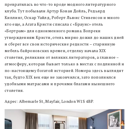
превратилась во что-то вроде модного литературного
клуба. Тут побывали Артур Конан Дойль, Редьярд
Киплинг, Оскар Уайлд, Роберт Льюис Стивенсон и много
кто еще, а Агата Кристи списала с «Браунс» отель
«Бертрам» для одноименного романа. Вопреки
утверждениям Кристи, отель мирно дожил до наших дней
и сберег все свои исторические редкости – старинную
мебель байроновских времен, отделку начала XIX
столетия, реликвии от великих литераторов, а главное –
атмосферу, которая бывает только в местах с подлинной и
по-настоящему богатой историей. Номера здесь выглядят
так, будто XIX век еще не закончился, зато пополнился
удобными матрасами и прочими благами нынешнего
столетия.
Адрес: Albemarle St, Mayfair, London W1S 4BP.