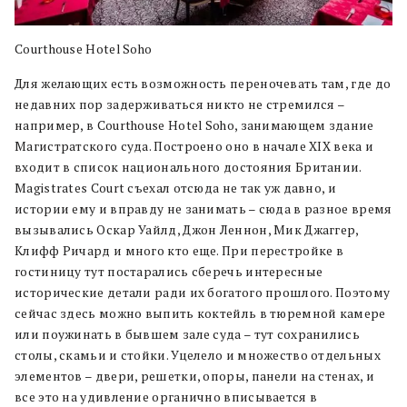
Courthouse Hotel Soho
Для желающих есть возможность переночевать там, где до
недавних пор задерживаться никто не стремился –
например, в Courthouse Hotel Soho, занимающем здание
Магистратского суда. Построено оно в начале XIX века и
входит в список национального достояния Британии.
Magistrates Court съехал отсюда не так уж давно, и
истории ему и вправду не занимать – сюда в разное время
вызывались Оскар Уайлд, Джон Леннон, Мик Джаггер,
Клифф Ричард и много кто еще. При перестройке в
гостиницу тут постарались сберечь интересные
исторические детали ради их богатого прошлого. Поэтому
сейчас здесь можно выпить коктейль в тюремной камере
или поужинать в бывшем зале суда – тут сохранились
столы, скамьи и стойки. Уцелело и множество отдельных
элементов – двери, решетки, опоры, панели на стенах, и
все это на удивление органично вписывается в