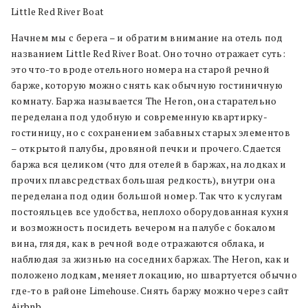
Little Red River Boat
Начнем мы с берега – и обратим внимание на отель под
названием Little Red River Boat. Оно точно отражает суть:
это что-то вроде отельного номера на старой речной
барже, которую можно снять как обычную гостиничную
комнату. Баржа называется The Heron, она старательно
переделана под удобную и современную квартирку-
гостиницу, но с сохранением забавных старых элементов
– открытой палубы, дровяной печки и прочего. Сдается
баржа вся целиком (что для отелей в баржах, на лодках и
прочих плавсредствах большая редкость), внутри она
переделана под один большой номер. Так что к услугам
постояльцев все удобства, неплохо оборудованная кухня
и возможность посидеть вечером на палубе с бокалом
вина, глядя, как в речной воде отражаются облака, и
наблюдая за жизнью на соседних баржах. The Heron, как и
положено лодкам, меняет локацию, но швартуется обычно
где-то в районе Limehouse. Снять баржу можно через сайт
Airbnb.