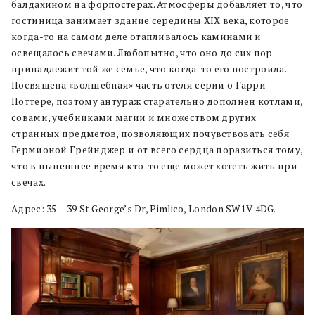
балдахином на форпостерах. Атмосферы добавляет то, что
гостиница занимает здание середины XIX века, которое
когда-то на самом деле отапливалось каминами и
освещалось свечами. Любопытно, что оно до сих пор
принадлежит той же семье, что когда-то его построила.
Посвящена «волшебная» часть отеля серии о Гарри
Поттере, поэтому антураж старательно дополнен котлами,
совами, учебниками магии и множеством других
странных предметов, позволяющих почувствовать себя
Гермионой Грейнджер и от всего сердца поразиться тому,
что в нынешнее время кто-то еще может хотеть жить при
свечах.
Адрес: 35 – 39 St George’s Dr, Pimlico, London SW1V 4DG.