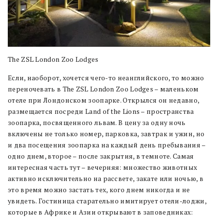
The ZSL London Zoo Lodges
Если, наоборот, хочется чего-то неанглийского, то можно
переночевать в The ZSL London Zoo Lodges – маленьком
отеле при Лондонском зоопарке. Открылся он недавно,
размещается посреди Land of the Lions – пространства
зоопарка, посвященного львам. В цену за одну ночь
включены не только номер, парковка, завтрак и ужин, но
и два посещения зоопарка на каждый день пребывания –
одно днем, второе – после закрытия, в темноте. Самая
интересная часть тут – вечерняя: множество животных
активно исключительно на рассвете, закате или ночью, в
это время можно застать тех, кого днем никогда и не
увидеть. Гостиница старательно имитирует отели-лоджи,
которые в Африке и Азии открывают в заповедниках: