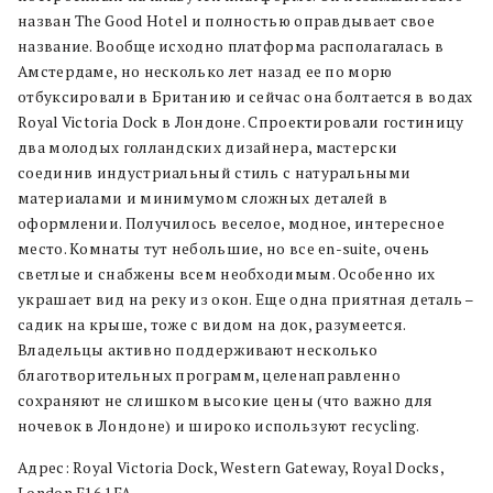
назван The Good Hotel и полностью оправдывает свое
название. Вообще исходно платформа располагалась в
Амстердаме, но несколько лет назад ее по морю
отбуксировали в Британию и сейчас она болтается в водах
Royal Victoria Dock в Лондоне. Спроектировали гостиницу
два молодых голландских дизайнера, мастерски
соединив индустриальный стиль с натуральными
материалами и минимумом сложных деталей в
оформлении. Получилось веселое, модное, интересное
место. Комнаты тут небольшие, но все еn-suite, очень
светлые и снабжены всем необходимым. Особенно их
украшает вид на реку из окон. Еще одна приятная деталь –
садик на крыше, тоже с видом на док, разумеется.
Владельцы активно поддерживают несколько
благотворительных программ, целенаправленно
сохраняют не слишком высокие цены (что важно для
ночевок в Лондоне) и широко используют recycling.
Адрес: Royal Victoria Dock, Western Gateway, Royal Docks,
London E16 1FA.