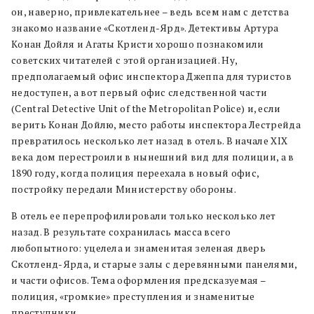
он, наверно, привлекательнее – ведь всем нам с детства
знакомо название «Скотленд-Ярд». Детективы Артура
Конан Дойля и Агаты Кристи хорошо познакомили
советских читателей с этой организацией. Ну,
предполагаемый офис инспектора Джеппа для туристов
недоступен, а вот первый офис следственной части
(Central Detective Unit of the Metropolitan Police) и, если
верить Конан Дойлю, место работы инспектора Лестрейда
превратилось несколько лет назад в отель. В начале XIX
века дом перестроили в нынешний вид для полиции, а в
1890 году, когда полиция переехала в новый офис,
постройку передали Министерству обороны.
В отель ее перепрофилировали только несколько лет
назад. В результате сохранилась масса всего
любопытного: уцелела и знаменитая зеленая дверь
Скотленд-Ярда, и старые залы с деревянными панелями,
и части офисов. Тема оформления предсказуемая –
полиция, «громкие» преступления и знаменитые
преступники.