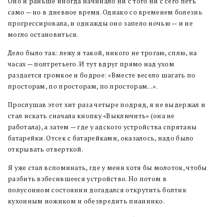
Оно и раньше иногда начинало ни с того ни с сего петь
само — но в дневное время. Однако со временем болезнь
прогрессировала, и однажды оно запело ночью — и не
могло остановиться.
Дело было так: лежу я такой, никого не трогаю, сплю, на
часах — полтретьего. И тут вдруг прямо над ухом
раздается громкое и бодрое: «Вместе весело шагать по
просторам, по просторам, по просторам…».
Прослушав этот хит раза четыре подряд, я не выдержал и
стал искать сначала кнопку «Выключить» (она не
работала), а затем — где у адского устройства спрятаны
батарейки. Отсек с батарейками, оказалось, надо было
открывать отверткой.
Я уже стал вспоминать, где у меня хотя бы молоток, чтобы
разбить взбесившееся устройство. Но потом в
полусонном состоянии догадался открутить болтик
кухонным ножиком и обезвредить пианинко.