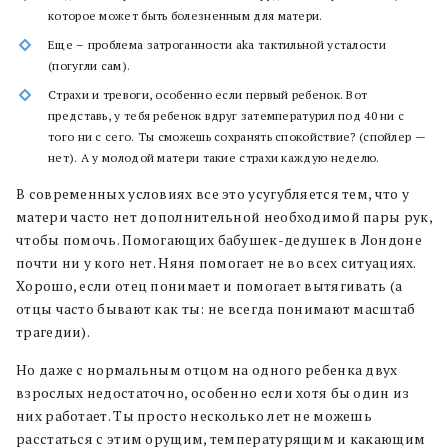
которое может быть болезненным для матери.
Еще – проблема затроганности aka тактильной усталости
(погугли сам).
Страхи и тревоги, особенно если первый ребенок. Вот
представь, у тебя ребенок вдруг затемпературил под 40 ни с
того ни с сего. Ты сможешь сохранять спокойствие? (спойлер —
нет). А у молодой матери такие страхи каждую неделю.
В современных условиях все это усугубляется тем, что у
матери часто нет дополнительной необходимой пары рук,
чтобы помочь. Помогающих бабушек-дедушек в Лондоне
почти ни у кого нет. Няня помогает не во всех ситуациях.
Хорошо, если отец понимает и помогает вытягивать (а
отцы часто бывают как ты: не всегда понимают масштаб
трагедии).
Но даже с нормальным отцом на одного ребенка двух
взрослых недостаточно, особенно если хотя бы один из
них работает. Ты просто несколько лет не можешь
расстаться с этим орущим, температурящим и какающим