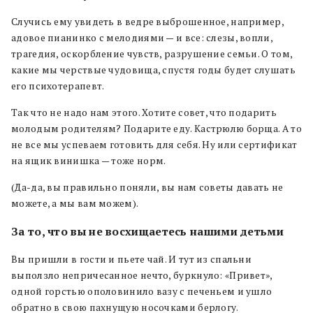
Случись ему увидеть в ведре выброшенное, например,
адовое пианинко с мелодиями — и все: слезы, вопли,
трагедия, оскорбление чувств, разрушение семьи. О том,
какие мы черствые чудовища, спустя годы будет слушать
его психотерапевт.
Так что не надо нам этого. Хотите совет, что подарить
молодым родителям? Подарите еду. Кастрюлю борща. А то
не все мы успеваем готовить для себя. Ну или сертификат
на ящик винишка — тоже норм.
(Да-да, вы правильно поняли, вы нам советы давать не
можете, а мы вам можем).
За то, что вы не восхищаетесь нашими детьми
Вы пришли в гости и пьете чай. И тут из спальни
выползло непричесанное нечто, буркнуло: «Привет»,
одной горстью ополовинило вазу с печеньем и ушло
обратно в свою пахнущую носочками берлогу.