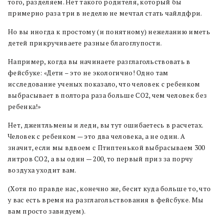
того, разделяем. Нет такого родителя, который бы
примерно раза три в неделю не мечтал стать чайлдфри.
Но вы иногда к простому (и понятному) нежеланию иметь
детей прикручиваете разные благоглупости.
Например, когда вы начинаете разглагольствовать в
фейсбуке: «Дети – это не экологично! Одно там
исследование ученых показало, что человек с ребенком
выбрасывает в полтора раза больше СО2, чем человек без
ребенка!»
Нет, джентльмены и леди, вы тут ошибаетесь в расчетах.
Человек с ребенком — это два человека, а не один. А
значит, если мы вдвоем с Птиптенькой выбрасываем 300
литров СО2, а вы один — 200, то первый приз за порчу
воздуха уходит вам.
(Хотя по правде нас, конечно же, бесит куда больше то, что
у вас есть время на разглагольствования в фейсбуке. Мы
вам просто завидуем).