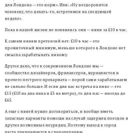
для Лондона — это норм». Или: «Ну нездоровится
человеку, что делать-то, встретимся на следующей
неделе».
Пока в нашей жизни не появились они — няни за £10 в час.
К самим няням претензий нет: £10 в час – это
прожиточный минимум, меньше которого в Лондоне нет
смысла зарабатывать никому.
Другое дело, что в современном Лондоне мы —
сообщество дизайнеров, фрилансеров, журналистов и
прочего пестрого прекариата — порой сами зарабатываем
не сильно больше. И если для вас встреча на пиво — это
£15 (£10 на два пива и £5 на метро), то для нас — иногда до
£65.
А еще с няней нужно договориться, и вообще иметь
запасные варианты помощи на случай задержек поездов и
других возможных неурядиц. Поэтому выход в город
часто превращается в спецоперацию.