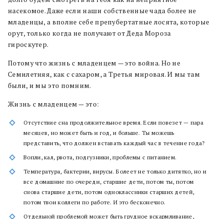
насекомое.
Даже если наши собственные чада более не
младенцы, а вполне себе препубертатные лосята, которые
орут, только когда не получают от Деда Мороза
гироскутер.
Потому что жизнь с младенцем — это война. Но не
Семилетняя, как с сахаром, а Третья мировая. И мы там
были, и мы это помним.
Жизнь с младенцем — это:
Отсутствие сна продолжительное время. Если повезет — пара
месяцев, но может быть и год, и больше. Ты можешь
представить, что должен вставать каждый час в течение года?
Вопли, кал, рвота, подгузники, проблемы с питанием.
Температура, бактерии, вирусы. Болеет не только дитятко, но и
все домашние по очереди, старшие дети, потом ты, потом
снова старшие дети, потом одноклассники старших детей,
потом твои коллеги по работе. И это бесконечно.
Отдельной проблемой может быть грудное вскармливание,