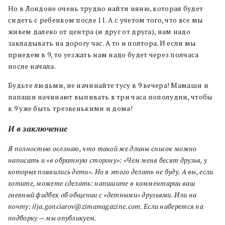
Но в Лондоне очень трудно найти няню, которая будет
сидеть с ребенком после 11. А с учетом того, что все мы
живем далеко от центра (и друг от друга), нам надо
закладывать на дорогу час. А то и полтора. И если мы
приедем в 9, то уезжать нам надо будет через полчаса
после начала.
Будьте людьми, не начинайте тусу в 9 вечера! Мамаши и
папаши начинают выпивать в три часа пополудни, чтобы
к 9 уже быть трезвенькими и дома!
И в заключение
Я полностью осознаю, что такой же длины список можно
написать и «в обратную сторону»: «Чем меня бесят друзья, у
которых появились дети». Но я этого делать не буду. А вы, если
хотите, можете сделать: напишите в комментарии ваш
гневный фидбек об общении с «детными» друзьями. Или на
почту: ilja.gonciarov@zimamagazine.com. Если наберется на
подборку — мы опубликуем.