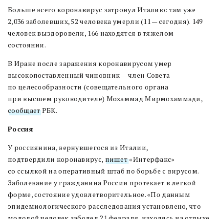
Больше всего коронавирус затронул Италию: там уже
2,036 заболевших, 52 человека умерли (11 — сегодня). 149
человек выздоровели, 166 находятся в тяжелом
состоянии.
В Иране после заражения коронавирусом умер
высокопоставленный чиновник — член Совета
по целесообразности (совещательного органа
при высшем руководителе) Мохаммад Мирмохаммади,
сообщает
РБК.
Россия
У россиянина, вернувшегося из Италии,
подтвердили коронавирус,
пишет
«Интерфакс»
со ссылкой на оперативный штаб по борьбе с вирусом.
Заболевание у гражданина России протекает в легкой
форме, состояние удовлетворительное. «По данным
эпидемиологического расследования установлено, что
молодой человек заболел 21 февраля, находясь на отдыхе