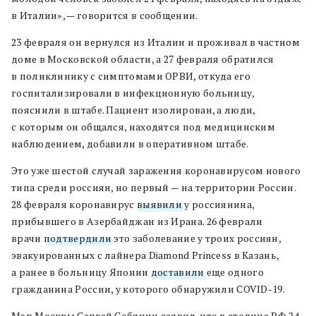
в Италии», — говорится в сообщении.
23 февраля он вернулся из Италии и проживал в частном
доме в Московской области, а 27 февраля обратился
в поликлинику с симптомами ОРВИ, откуда его
госпитализировали в инфекционную больницу,
пояснили в штабе. Пациент изолирован, а люди,
с которым он общался, находятся под медицинским
наблюдением, добавили в оперативном штабе.
Это уже шестой случай заражения коронавирусом нового
типа среди россиян, но первый — на территории России.
28 февраля коронавирус
выявили
у россиянина,
прибывшего в Азербайджан из Ирана. 26 феврали
врачи
подтвердили
это заболевание у троих россиян,
эвакуированных с лайнера Diamond Princess в Казань,
а ранее в больницу Японии
доставили
еще одного
гражданина России, у которого обнаружили COVID-19.
Мэр Москвы Сергей Собянин заявил, что в столице РФ 24