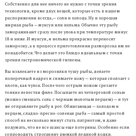
Собственно для нее ничего не нужно с точки зрения
технологии, кроме двух вещей, которые есть в нашем
распоряжении всегда,— соли и холода. Ну и хорошая
жирная рыба — муксун или нельма. Обычно эту рыбу
замораживают сразу после улова при температуре минус
18 и ниже. И муксун, и нельма прекрасно переносят
заморозку, а в процессе приготовления разморозка им не
понадобится. Что делает это блюдо идеальным с точки
зрения гастрономической гигиены.
Вы извлекаете из морозилки тушу рыбы, делаете
поперечный надрез и снимаете кожу — которая сползает с
плоти, как чулок. После чего острым ножом срезаете
тонкие лепестки филе. Посыпаете их четверговой солью
(можно смешать соль с черным молотым перцем) — и тут
же отправляете рыбу в рот. Обжигающая — холодом и
перцем, сладко-пресно-соленая рыба — самый простой
способ на несколько минут стать патриотом, и даже
подумать, что не все шансы еще потеряны. Особенно если
сопроводить строганину рюмкой ледяной водки.