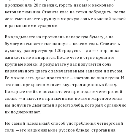
дрожжей или 20 г свежих, горсть изюма и несколько
веточек тимьяна. Ставите квас на сутки побродить, после
чего смешиваете крупную морскую соль с квасной жижей
и размокшими сухарями.
Выкладываете на противень пекарскую бумагу, а на
бумагу высыпаете смешанную с квасом соль. Ставите в
духовку, разогретую до 120 градусов — до тех пор, пока
жидкость не выпарится. После чего в ступе крошите
крупные комки. В результате у вас получается соль
карамельного цвета с замечательным запахом и вкусом.
Ее можно есть даже просто так — настолько она вкусна. И
эта соль прекрасно меняет вкус традиционных блюд.
Пожарьте стейк и посыпьте его при подаче четверговой
солью — и вместе с привычными нотами жареного мяса
вы получите дымчатый аромат хлеба, который органично
их подчеркивает.
Но самый идеальный способ употребления четверговой
соли — это национальное русское блюдо, строганина.