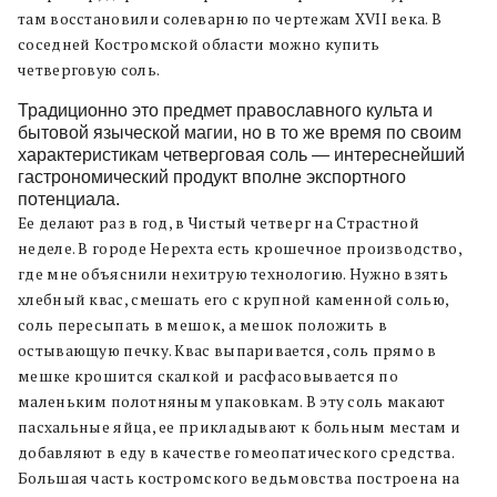
там восстановили солеварню по чертежам XVII века. В
соседней Костромской области можно купить
четверговую соль.
Традиционно это предмет православного культа и
бытовой языческой магии, но в то же время по своим
характеристикам четверговая соль — интереснейший
гастрономический продукт вполне экспортного
потенциала.
Ее делают раз в год, в Чистый четверг на Страстной
неделе. В городе Нерехта есть крошечное производство,
где мне объяснили нехитрую технологию. Нужно взять
хлебный квас, смешать его с крупной каменной солью,
соль пересыпать в мешок, а мешок положить в
остывающую печку. Квас выпаривается, соль прямо в
мешке крошится скалкой и расфасовывается по
маленьким полотняным упаковкам. В эту соль макают
пасхальные яйца, ее прикладывают к больным местам и
добавляют в еду в качестве гомеопатического средства.
Большая часть костромского ведьмовства построена на