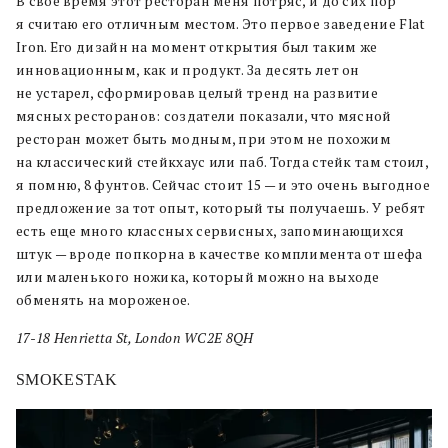
В свое время этот ресторан меня потряс, и до сих пор
я считаю его отличным местом. Это первое заведение Flat
Iron. Его дизайн на момент открытия был таким же
инновационным, как и продукт. За десять лет он
не устарел, сформировав целый тренд на развитие
мясных ресторанов: создатели показали, что мясной
ресторан может быть модным, при этом не похожим
на классический стейкхаус или паб. Тогда стейк там стоил,
я помню, 8 фунтов. Сейчас стоит 15 — и это очень выгодное
предложение за тот опыт, который ты получаешь. У ребят
есть еще много классных сервисных, запоминающихся
штук — вроде попкорна в качестве комплимента от шефа
или маленького ножика, который можно на выходе
обменять на мороженое.
17-18 Henrietta St, London WC2E 8QH
SMOKESTAK