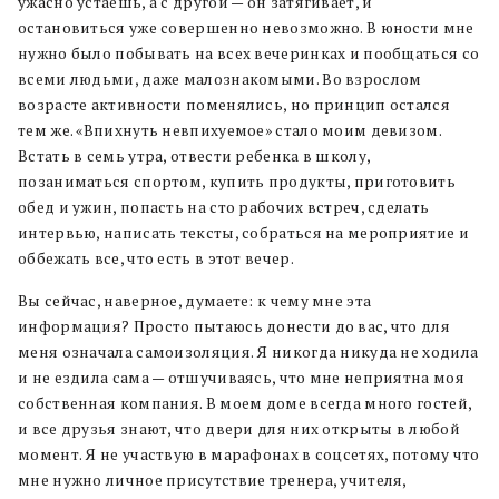
ужасно устаешь, а с другой — он затягивает, и
остановиться уже совершенно невозможно. В юности мне
нужно было побывать на всех вечеринках и пообщаться со
всеми людьми, даже малознакомыми. Во взрослом
возрасте активности поменялись, но принцип остался
тем же. «Впихнуть невпихуемое» стало моим девизом.
Встать в семь утра, отвести ребенка в школу,
позаниматься спортом, купить продукты, приготовить
обед и ужин, попасть на сто рабочих встреч, сделать
интервью, написать тексты, собраться на мероприятие и
оббежать все, что есть в этот вечер.
Вы сейчас, наверное, думаете: к чему мне эта
информация? Просто пытаюсь донести до вас, что для
меня означала самоизоляция. Я никогда никуда не ходила
и не ездила сама — отшучиваясь, что мне неприятна моя
собственная компания. В моем доме всегда много гостей,
и все друзья знают, что двери для них открыты в любой
момент. Я не участвую в марафонах в соцсетях, потому что
мне нужно личное присутствие тренера, учителя,