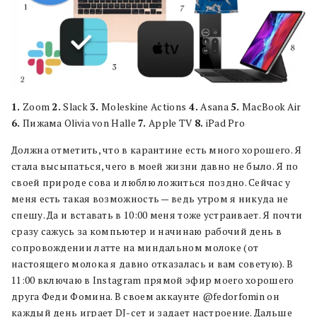
1.
Zoom
2.
Slack
3.
Moleskine Actions
4.
Asana
5.
MacBook Air
6.
Пижама Olivia von Halle
7.
Apple TV
8.
iPad Pro
Должна отметить, что в карантине есть много хорошего. Я
стала высыпаться, чего в моей жизни давно не было. Я по
своей природе сова и люблю ложиться поздно. Сейчас у
меня есть такая возможность — ведь утром я никуда не
спешу. Да и вставать в 10:00 меня тоже устраивает. Я почти
сразу сажусь за компьютер и начинаю рабочий день в
сопровождении латте на миндальном молоке (от
настоящего молока я давно отказалась и вам советую). В
11:00 включаю в Instagram прямой эфир моего хорошего
друга Феди Фомина. В своем аккаунте @fedorfomin он
каждый день играет DJ-сет и задает настроение. Дальше