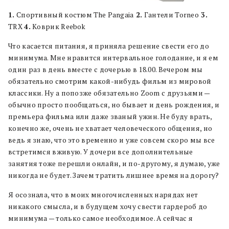
1.
Спортивный костюм The Pangaia
2.
Гантели Torneo
3.
TRX
4.
Коврик Reebok
Что касается питания, я приняла решение свести его до
минимума. Мне нравится интервальное голодание, и я ем
один раз в день вместе с дочерью в 18.00. Вечером мы
обязательно смотрим какой-нибудь фильм из мировой
классики. Ну а попозже обязательно Zoom c друзьями —
обычно просто пообщаться, но бывает и день рождения, и
премьера фильма или даже званый ужин. Не буду врать,
конечно же, очень не хватает человеческого общения, но
ведь я знаю, что это временно и уже совсем скоро мы все
встретимся вживую. У дочери все дополнительные
занятия тоже перешли онлайн, и по-другому, я думаю, уже
никогда не будет. Зачем тратить лишнее время на дорогу?
Я осознала, что в моих многочисленных нарядах нет
никакого смысла, и в будущем хочу свести гардероб до
минимума — только самое необходимое. А сейчас я