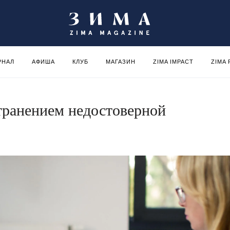
РНАЛ
АФИША
КЛУБ
МАГАЗИН
ZIMA IMPACT
ZIMA
странением недостоверной