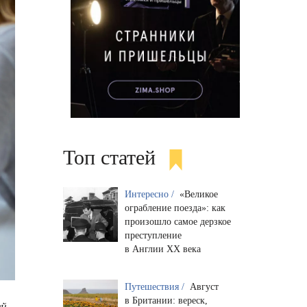
Топ статей
Интересно /
«Великое
ограбление поезда»: как
произошло самое дерзкое
преступление
в Англии XX века
Путешествия /
Август
в Британии: вереск,
ей