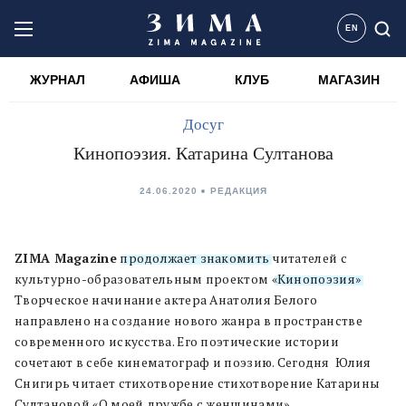
EN
ЖУРНАЛ
АФИША
КЛУБ
МАГАЗИН
Досуг
Кинопоэзия. Катарина Султанова
24.06.2020
PЕДАКЦИЯ
ZIMA Magazine
продолжает знакомить
читателей с
культурно-образовательным проектом
«Кинопоэзия»
.
Творческое начинание актера Анатолия Белого
направлено на создание нового жанра в пространстве
современного искусства. Его поэтические истории
сочетают в себе кинематограф и поэзию. Сегодня Юлия
Снигирь читает стихотворение стихотворение Катарины
Султановой «О моей дружбе с женщинами».