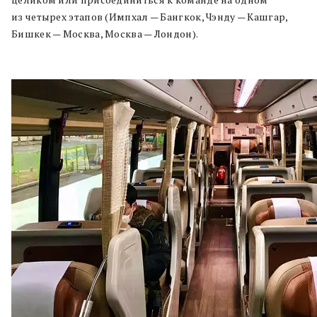
из четырех этапов (Импхал — Бангкок, Чэнду — Кашгар,
Бишкек — Москва, Москва — Лондон).