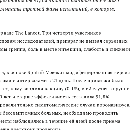
зультаты третьей фазы испытаний, в которых
рнале The Lancet. Три четверти участников
 словам исследователей, препарат не вызвал серьезных
мы гриппа, боль в месте инъекции, слабость и снижени
neca, в основе Sputnik V лежит модифицированная верси
зами с интервалами в 21 день. После прививки было
тех, кому вводили вакцину (0,1%), и 62 случая в группе
60 лет и старше эффективность составила 91,8%.
ровали только симптоматические случаи коронавируса
и бессимптомных больных, необходимо проводить
иенты наблюдались в течение 48 дней после приема
 еще предстоит проверить.