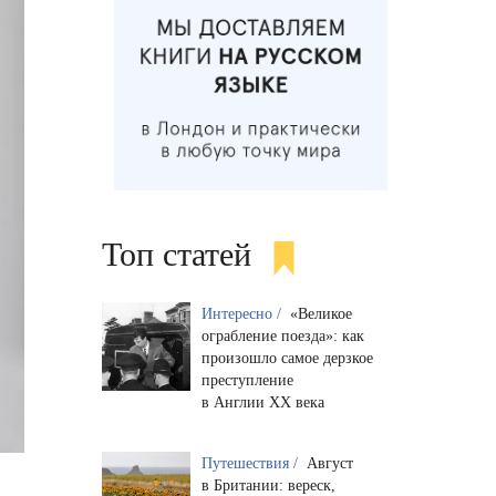
Топ статей
Интересно /
«Великое
ограбление поезда»: как
произошло самое дерзкое
преступление
в Англии XX века
Путешествия /
Август
в Британии: вереск,