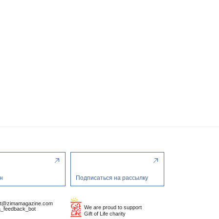
н
Подписаться на рассылку
ct@zimamagazine.com
We are proud to support
_feedback_bot
Gift of Life charity