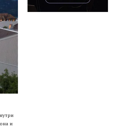
Внутри
она и