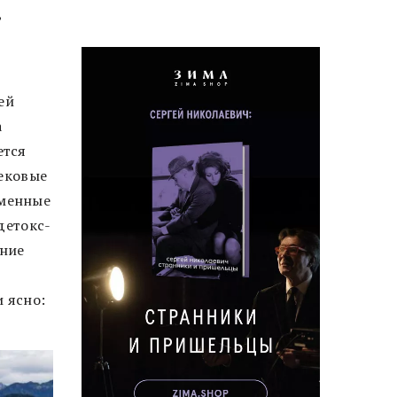
,
ей
а
ется
вековые
еменные
детокс-
ение
 ясно: