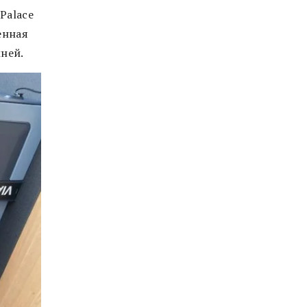
Palace
енная
мней.