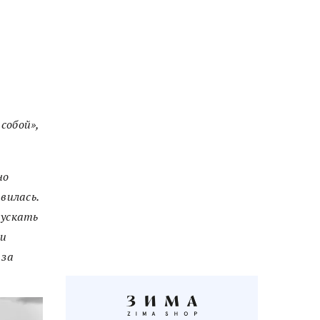
собой»,
но
вилась.
пускать
ки
 за