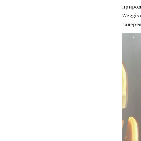
природо
Weggis
галерея