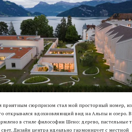
 приятным сюрпризом стал мой просторный номер, из
го открывался вдохновляющий вид на Альпы и озеро. 
ормлено в стиле философии Шено: дерево, пастельные т
 свет. Дизайн центра идеально гармонирует с местной