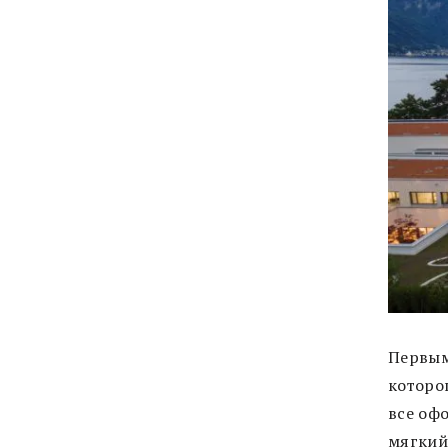
Первым
которо
все оф
мягкий