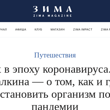
РНАЛ
АФИША
КЛУБ
МАГАЗИН
ZIMA IMPACT
ZIMA
Путешествия
 в эпоху коронавируса
лкина — о том, как и 
становить организм п
пандемии