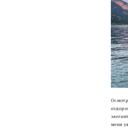
Осмотр
оздоро
элегант
меня у