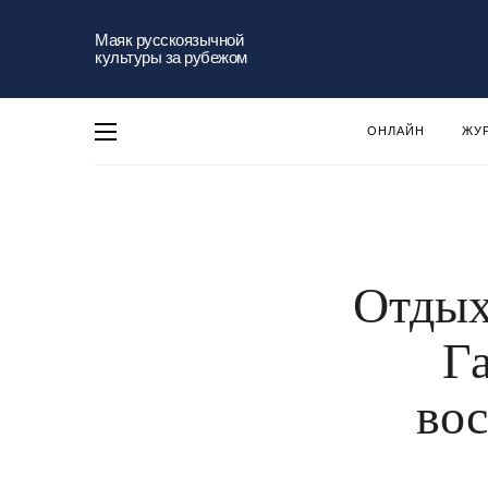
Маяк русскоязычной
культуры за рубежом
ОНЛАЙН
ЖУ
Отдых
Га
вос