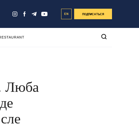
EN
ПОДПИСАТЬСЯ
 RESTAURANT
. Люба
где
осле