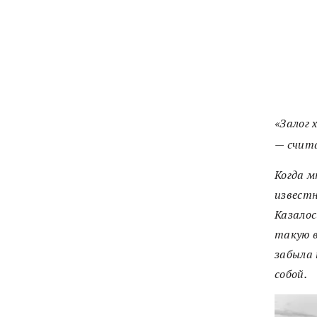
«Залог 
— счит
Когда м
известн
Казалос
такую в
забыла 
собой.