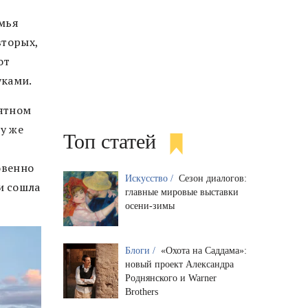
емья
вторых,
от
уками.
иятном
у же
Топ статей
овенно
Искусство /
Сезон диалогов:
и сошла
главные мировые выставки
осени-зимы
Блоги /
«Охота на Саддама»:
новый проект Александра
Роднянского и Warner
Brothers