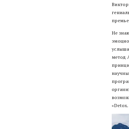
Виктор
гениал
премье
Не знаю
эмоцио
услыша
метод 
принци
научны
програ
органи
возмож
«Detox.