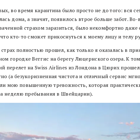
ых, во время карантина было просто не до того: вся с
ась дома, а значит, появилось втрое больше забот. Во-
хваченной страхом заразиться, было некомфортно даже 
что кто-то сможет прикоснуться к моему лицу и телу р
 страх полностью прошел, как только я оказалась в пр
ном городке Веггис на берегу Люцернского озера. К том
й перелет на Swiss Airlines из Лондона в Цюрих прошел
тно (а безукоризненная чистота и отличный сервис мгн
ли мою повышенную тревожность, которая практическ
 за неделю пребывания в Швейцарии).