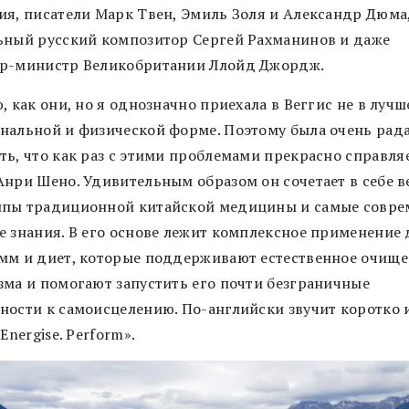
ия, писатели Марк Твен, Эмиль Золя и Александр
Дюма
ьный русский композитор Сергей Рахманинов и даже
р-министр Великобритании Ллойд Джордж.
, как они, но я однозначно приехала в Веггис не в лучш
нальной и физической форме. Поэтому была очень рад
ть, что как раз с этими проблемами прекрасно
справля
Анри Шено. Удивительным образом он сочетает в себе 
пы традиционной китайской медицины и самые совр
е знания. В его основе лежит комплексное применение 
мм и диет, которые поддерживают естественное очищ
зма и помогают запустить его почти безграничные
ности к самоисцелению. По-английски звучит коротко и
 Energise. Perform».