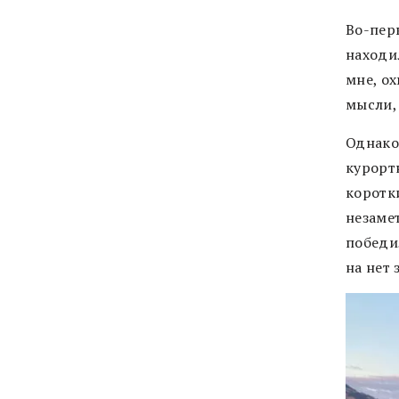
Во-перв
находил
мне, о
мысли, 
Однако
курорт
коротки
незаме
победи
на нет