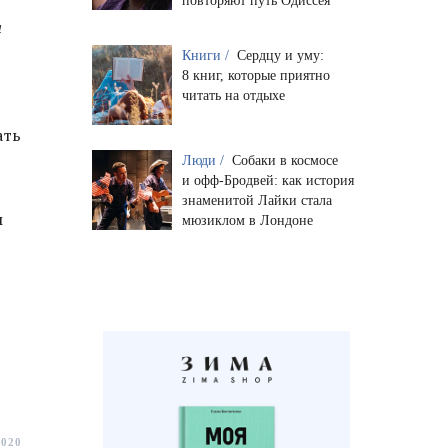
повторяют путь Одиссея
я
Книги /
Сердцу и уму:
8 книг, которые приятно
читать на отдыхе
ать
Люди /
Собаки в космосе
и офф-Бродвей: как история
знаменитой Лайки стала
ы
мюзиклом в Лондоне
2020