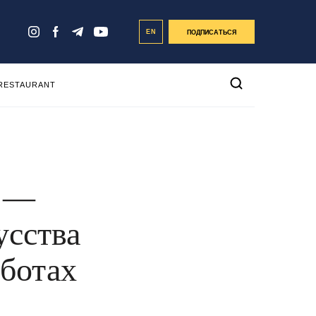
EN
ПОДПИСАТЬСЯ
 RESTAURANT
а —
усства
аботах