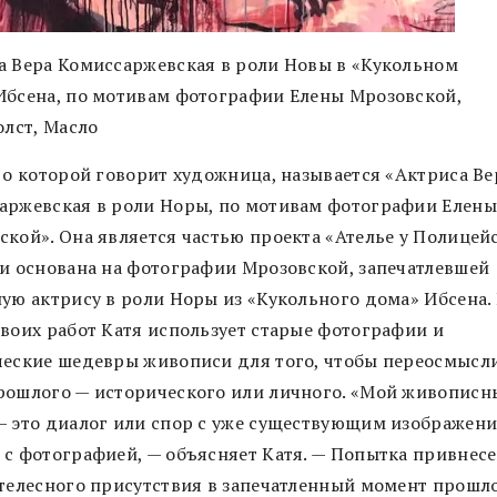
а Вера Комиссаржевская в роли Новы в «Кукольном
Ибсена, по мотивам фотографии Елены Мрозовской,
олст, Масло
, о которой говорит художница, называется «Актриса Ве
аржевская в роли Норы, по мотивам фотографии Елены
ской». Она является частью проекта «Ателье у Полицей
 и основана на фотографии Мрозовской, запечатлевшей
ную актрису в роли Норы из «Кукольного дома» Ибсена.
своих работ Катя использует старые фотографии и
ческие шедевры живописи для того, чтобы переосмысл
рошлого — исторического или личного. «Мой живописн
— это диалог или спор с уже существующим изображени
 с фотографией, — объясняет Катя. — Попытка привнес
 телесного присутствия в запечатленный момент прошло