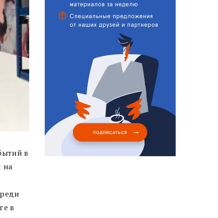
бытий в
 на
Среди
ге в