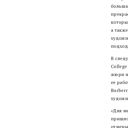
больша
прекра
которы
а такж
художн
подход
В след
College
жюри н
ее рабо
Burber
художн
«Для м
пришлос
отмены