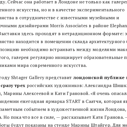
ду. Сейчас она работает в Лондоне не только как галере
енного искусства, но и в качестве экспериментального
анства в сотрудничестве с известными музейными и
очными дизайнерами Morris Associates в районе Elepha
. Выставки здесь проходят в нетрадиционном формате: 
анство находится в помещении склада архитектурного 
спозицию необходимо встраивать между моделями маке
того, галерея регулярно инициирует образовательные 
тниками мира современного искусства.
году Shtager Gallery представит
лондонской публике
сразу трех
российских художников: Александра Шишк
я, Марины Алексеевой и Кати Грановой.
«
Я очень опасал
пандемии ежегодная ярмарка START в Саатчи, которая я
 заметным событием в художественной жизни Лондона,
. Но пока что все в силе, — рассказывает Катя Гранова. 
боты будут показаны на стенде Марины Штайгер. Для м