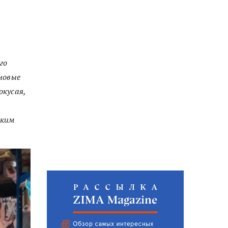
го
новые
кусая,
ским