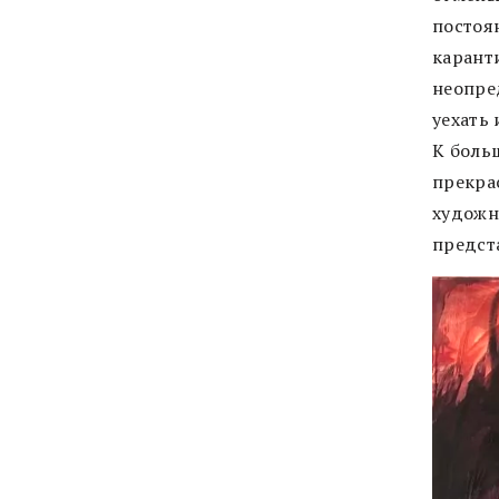
постоя
карант
неопре
уехать
К больш
прекра
художн
предст