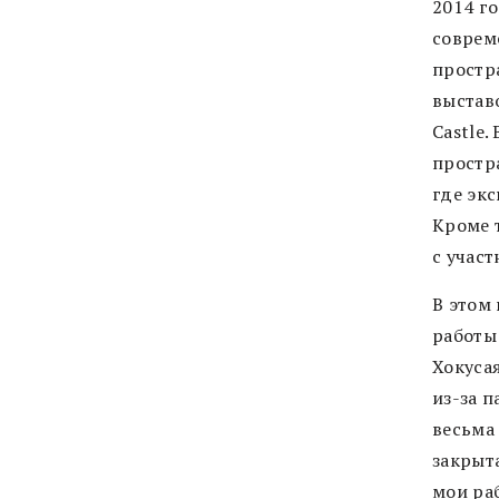
2014 го
соврем
простр
выстав
Castle
простр
где эк
Кроме 
с учас
В этом 
работы
Хокуса
из-за 
весьма
закрыта
мои ра