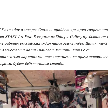
 25 октября в галерее Саатчи пройдет ярмарка современно
ва START Art Fair. В ее рамках Shtager Gallery представит
ые
работы
российских художников Александра Шишкина-Хо
Алексеевой и Кати Грановой. Кстати, Катя с ее
нтальными картинами, посвященными старым историче
афиям, будет дебютантом стенда.