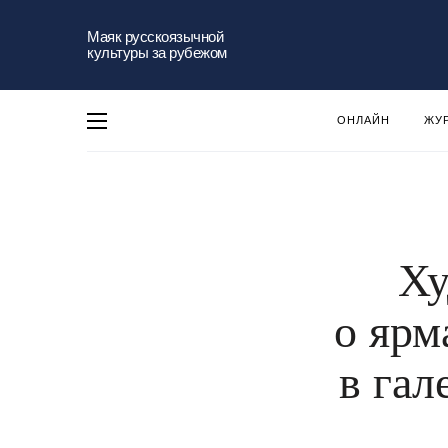
Маяк русскоязычной
культуры за рубежом
ОНЛАЙН
ЖУ
Ху
о ярм
в гал