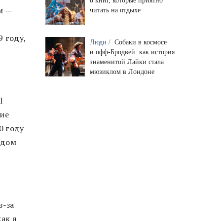
8 книг, которые приятно
м —
читать на отдыхе
 году,
Люди /
Собаки в космосе
е
и офф-Бродвей: как история
знаменитой Лайки стала
мюзиклом в Лондоне
l
ние
0 году
ендом
з-за
ак я