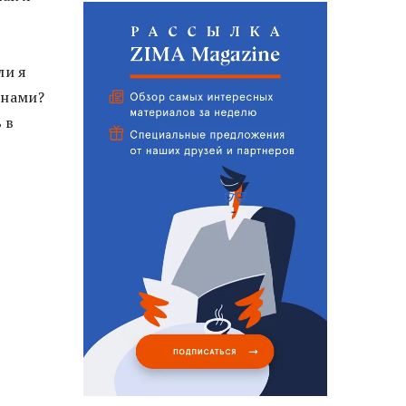
ли я
анами?
 в