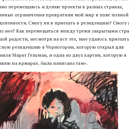
нно перемещаюсь и делаю проекты в разных странах,
инные ограничения превратили мой мир в поле полной
деленности. Смогу ли я приехать в резиденцию? Смогу 
 из нее? Как перемещаться между тремя закрытыми стр
ой радости, несмотря на все это, мне удалось приехать
сную резиденцию в Черногории, которую открыл для
иков Марат Гельман, и одна из двух картин, которую я
авлю на ярмарке, была написана там».