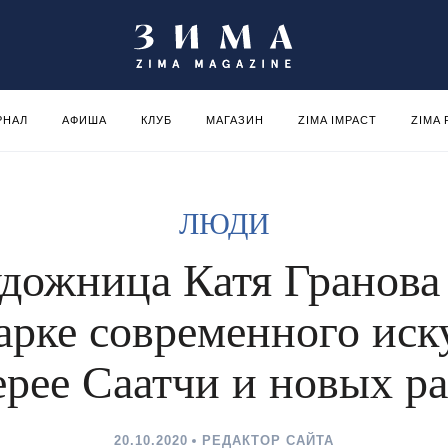
РНАЛ
АФИША
КЛУБ
МАГАЗИН
ZIMA IMPACT
ZIMA
ЛЮДИ
дожница Катя Гранов
арке современного иск
ерее Саатчи и новых р
20.10.2020
РЕДАКТОР САЙТА