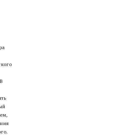
ра
ского
 В
ить
ый
ем,
ения
го.