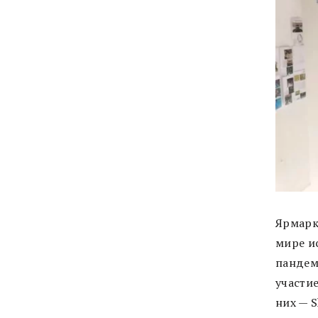
Ярмарк
мире и
пандем
участие
них — S