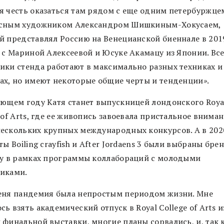
я честь оказаться там рядом с еще одним петербуржце
сным художником Александром Шишкиным-Хокусаем,
й представлял Россию на Венецианской биеннале в 2019
е с Мариной Алексеевой и Юсуке Акамацу из Японии. Вс
ики стенда работают в максимально разных техниках и
ах, но имеют некоторые общие черты и тенденции
»
.
ующем году Катя станет выпускницей лондонского Roya
 of Arts, где ее живопись завоевала пристальное внима
ескольких крупных международных конкурсов. А в 202
ты Boiling crayfish и After Jordaens 3 были выбраны бр
ry в рамках программы коллабораций с молодыми
иками.
еня пандемия была непростым периодом жизни. Мне
ь взять академический отпуск в Royal College of Arts и
 финальной выставки, многие планы сорвались, и, так к