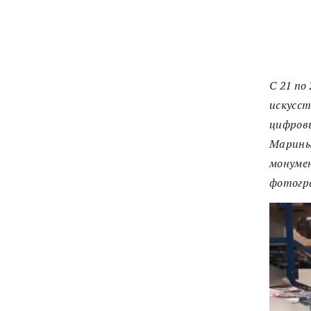
С 21 по
искусст
цифров
Марины 
монуме
фотогр