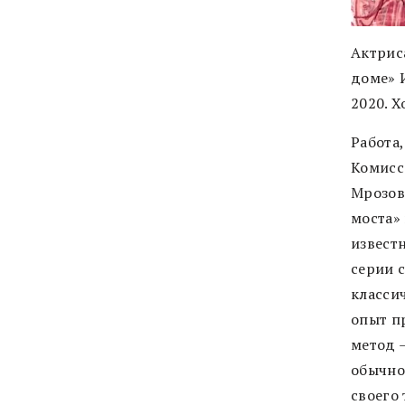
Актрис
доме» 
2020. Х
Работа
Комисс
Мрозов
моста»
извест
серии 
класси
опыт п
метод 
обычно
своего