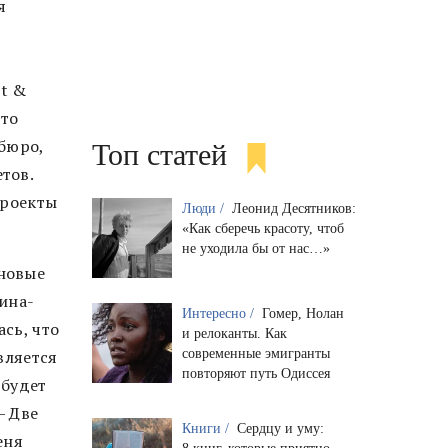
я
nt &
это
бюро,
Топ статей
тов.
проекты
Люди /
Леонид Десятников:
«Как сберечь красоту, чтоб
не уходила бы от нас…»
новые
ина-
Интересно /
Гомер, Нолан
ась, что
и релоканты. Как
современные эмигранты
вляется
повторяют путь Одиссея
 будет
— Две
Книги /
Сердцу и уму:
еня