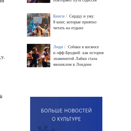
ли
повторяют путь Одиссея
Книги /
Сердцу и уму:
8 книг, которые приятно
читать на отдыхе
Люди /
Собаки в космосе
и офф-Бродвей: как история
у.
знаменитой Лайки стала
мюзиклом в Лондоне
й