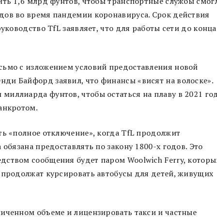
ить 1,6 млрд фунтов, чтобы транспортные службы смог
дов во время пандемии коронавируса. Срок действия
руководство TfL заявляет, что для работы сети до конца
сьмо с изложением условий предоставления новой
ди Байфорд заявил, что финансы «висят на волоске».
иллиарда фунтов, чтобы остаться на плаву в 2021 год
банкротом.
ть «полное отключение», когда TfL продолжит
 обязана предоставлять по закону 1800-х годов. Это
дством сообщения будет паром Woolwich Ferry, которы
е продолжат курсировать автобусы для детей, живущих
ниченном объеме и лицензировать такси и частные