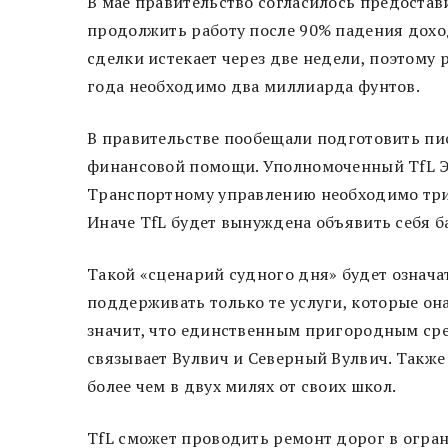
В мае правительство согласилось предостав
продолжить работу после 90% падения дохо
сделки истекает через две недели, поэтому 
года необходимо два миллиарда фунтов.
В правительстве пообещали подготовить пи
финансовой помощи. Уполномоченный TfL Эн
Транспортному управлению необходимо три м
Иначе TfL будет вынуждена объявить себя 
Такой «сценарий судного дня» будет означа
поддерживать только те услуги, которые она
значит, что единственным пригородным сре
связывает Вулвич и Северный Вулвич. Такж
более чем в двух милях от своих школ.
TfL сможет проводить ремонт дорог в огра