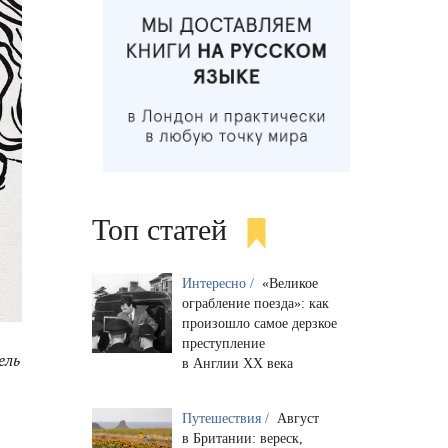
Топ статей
Интересно /
«Великое
ограбление поезда»: как
произошло самое дерзкое
преступление
ель
в Англии XX века
Путешествия /
Август
в Британии: вереск,