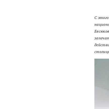
С этого
национа
Евсюков
запечат
действи
столицы