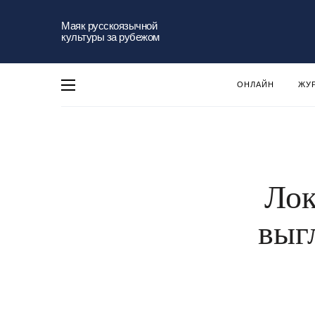
Маяк русскоязычной
культуры за рубежом
ОНЛАЙН
ЖУ
Лок
выг