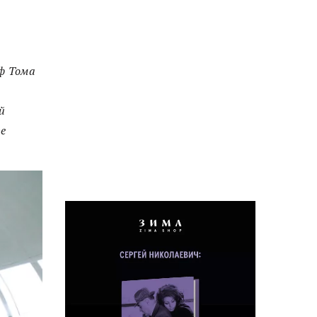
ф Тома
й
ре