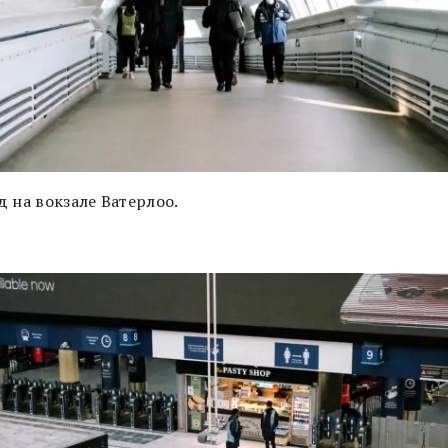
 на вокзале Ватерлоо.