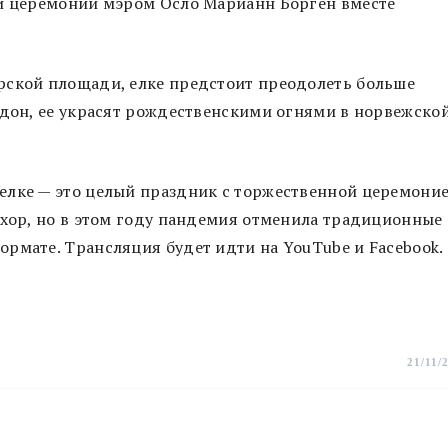
ой церемонии мэром Осло Марианн Борген вместе
рской площади, елке предстоит преодолеть больше
ндон, ее украсят рождественскими огнями в норвежско
елке — это целый праздник с торжественной церемоние
 хор, но в этом году пандемия отменила традиционные
рмате. Трансляция будет идти на YouTube и Facebook.
21/11/