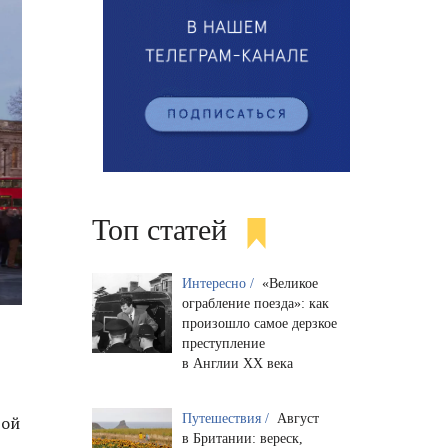
Топ статей
Интересно /
«Великое
ограбление поезда»: как
произошло самое дерзкое
преступление
в Англии XX века
Путешествия /
Август
вой
в Британии: вереск,