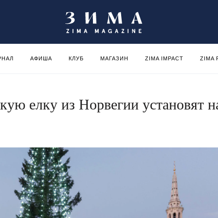
РНАЛ
АФИША
КЛУБ
МАГАЗИН
ZIMA IMPACT
ZIMA
ую елку из Норвегии установят н