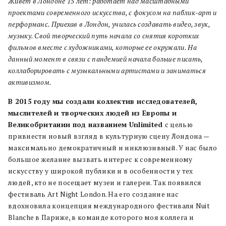
Живет в Лондоне 15 лет: работает над масштабными
проектами современного искусства, с фокусом на паблик-арт и
перформанс. Приехав в Лондон, училась создавать видео, звук,
музыку. Свой творческий путь начала со снятия коротких
фильмов вместе с художниками, которые ее окружали. На
данный момент в связи с пандемией начала больше писать,
коллаборировать с музыкальными артистами и заниматься
активизмом.
В 2015 году мы создали коллектив исследователей,
мыслителей и творческих людей из Европы и
Великобритании под названием Unlimited
с целью
привнести новый взгляд в культурную сцену Лондона —
максимально демократичный и инклюзивный. У нас было
большое желание вызвать интерес к современному
искусству у широкой публики и в особенности у тех
людей, кто не посещает музеи и галереи. Так появился
фестиваль Art Night London. На его создание нас
вдохновила концепция международного фестиваля Nuit
Blanche в Париже, в команде которого моя коллега и