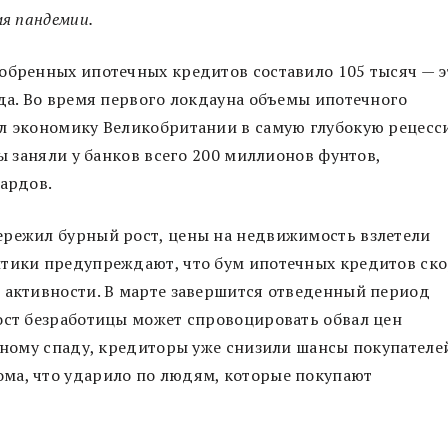
мя пандемии.
обренных ипотечных кредитов составило 105 тысяч — э
ода. Во время первого локдауна объемы ипотечного
ил экономику Великобритании в самую глубокую рецес
цы заняли у банков всего 200 миллионов фунтов,
иардов.
ережил бурный рост, цены на недвижимость взлетели
итики предупреждают, что бум ипотечных кредитов ск
 активности. В марте завершится отведенный период
ост безработицы может спровоцировать обвал цен
льному спаду, кредиторы уже снизили шансы покупателе
ма, что ударило по людям, которые покупают