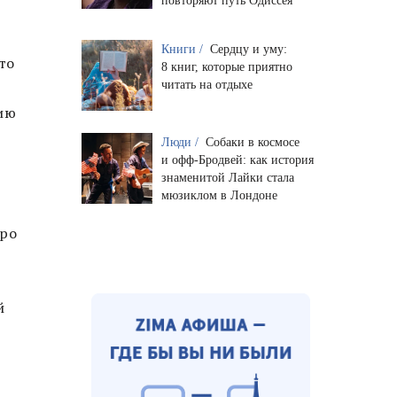
повторяют путь Одиссея
Книги /
Сердцу и уму:
то
8 книг, которые приятно
читать на отдыхе
сию
Люди /
Собаки в космосе
и офф-Бродвей: как история
знаменитой Лайки стала
мюзиклом в Лондоне
оро
й