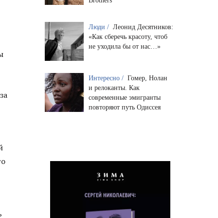
Brothers
Люди /
Леонид Десятников:
«Как сберечь красоту, чтоб
0
не уходила бы от нас…»
ы
Интересно /
Гомер, Нолан
и релоканты. Как
за
современные эмигранты
повторяют путь Одиссея
й
то
ь