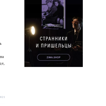
ь
ла
ще,
2021