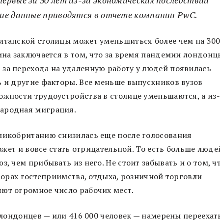
ие данные приводятся в отчете компании PwC.
итанской столицы может уменьшиться более чем на 30
ина заключается в том, что за время пандемии лондонц
за перехода на удаленную работу у людей появилась
ь и другие факторы. Все меньше выпускников вузов
ожности трудоустройства в столице уменьшаются, а из-
народная миграция.
еликобританию снизилась еще после голосования
может и вовсе стать отрицательной. То есть больше люде
, чем прибывать из него. Не стоит забывать и о том, ч
кторах гостеприимства, отдыха, розничной торговли
ют огромное число рабочих мест.
% лондонцев — или 416 000 человек — намерены переехат