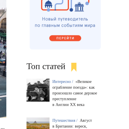
Топ статей
Интересно /
«Великое
ограбление поезда»: как
произошло самое дерзкое
преступление
в Англии XX века
Путешествия /
Август
в Британии: вереск,
ют