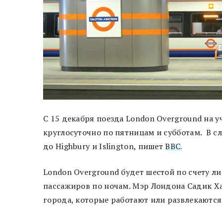
С 15 декабря поезда London Overground на уч
круглосуточно по пятницам и субботам. В 
до Highbury и Islington, пишет
BBC
.
London Overground будет шестой по счету л
пассажиров по ночам. Мэр Лондона Садик Ха
города, которые работают или развлекаются