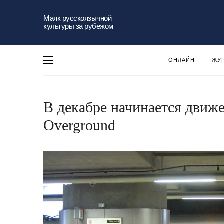
Маяк русскоязычной
культуры за рубежом
ОНЛАЙН
ЖУ
В декабре начинается движ
Overground