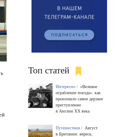
Топ статей
ть
Интересно /
«Великое
ограбление поезда»: как
произошло самое дерзкое
преступление
в Англии XX века
ей
Путешествия /
Август
в Британии: вереск,