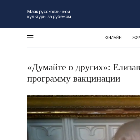
Маяк русскоязычной
культуры за рубежом
ОНЛАЙН
ЖУ
«Думайте о других»: Елизав
программу вакцинации