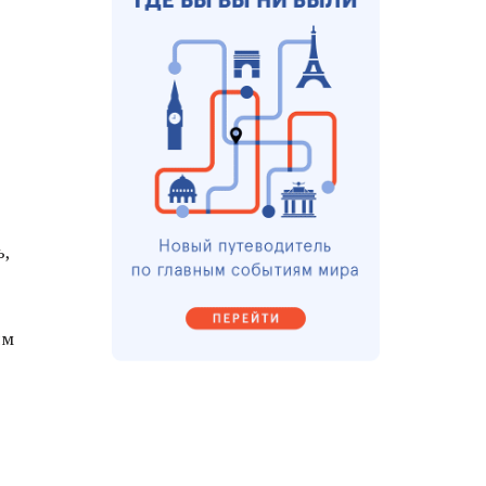
ь,
ям