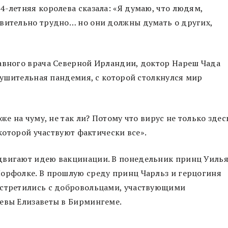
4-летняя королева сказала: «Я думаю, что людям,
твительно трудно… но они должны думать о других,
лавного врача Северной Ирландии, доктор Нареш Чада
зрушительная пандемия, с которой столкнулся мир
же на чуму, не так ли? Потому что вирус не только здес
 которой участвуют фактически все».
одвигают идею вакцинации. В понедельник принц Уиль
Норфолке. В прошлую среду принц Чарльз и герцогиня
встретились с добровольцами, участвующими
левы Елизаветы в Бирмингеме.