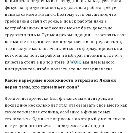
нанимать «средненьких» сотрудников. Ковид увеличил
фокус на продуктивность, а удаленная работа требует
навыка самомотивации. Поэтому есть ощущение, что
требования стали строже, и поиск работы даже в
востребованных профессиях может быть довольно
трудозатратным. Тут моя рекомендация — заострять свое
внимание на ценностном предложении: определять то,
что в вас уникально, очень четко это формулировать на
всех этапах поиска работы и выбирать позиции, где эти
качества стоят в приоритете. В
WOJO
мы даем много
инструментов, чтобы довести это до совершенства.
Какие карьерные возможности открывает Лондон
перед теми, кто приезжает сюда?
Лондон исторически был финансовым центром, а в
последние несколько лет стал отвоевывать свое место как
технологическая столица, особенно в финансовых
технологиях. Один из вопросов, на который у меня лично
нет уверенного ответа, — продолжит ли Лондон
удерживать свои позиции в этой роли после Брекзита и