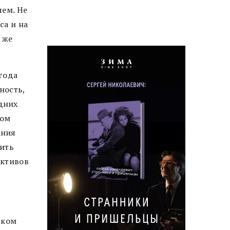
чем. Не
са и на
 же
года
ность,
дних
лом
ания
зить
активов
ском