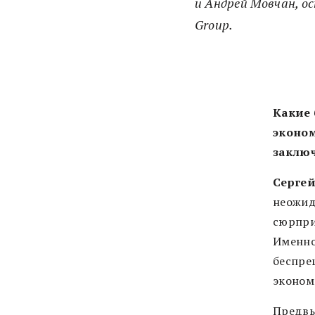
и Андрей Мовчан, о
Group.
Какие
эконом
заключ
Сергей
неожид
сюрпри
Именно
беспре
эконом
Предвы