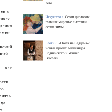
лето
ли в
Искусство /
Сезон диалогов:
нках.
главные мировые выставки
ленно
осени-зимы
рамки
Блоги /
«Охота на Саддама»:
онений
новый проект Александра
тный
Роднянского и Warner
Brothers
 — как
ости
го
онять
гда
ит