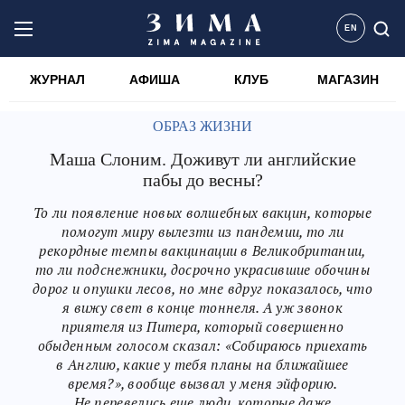
EN
ЖУРНАЛ
АФИША
КЛУБ
МАГАЗИН
ОБРАЗ ЖИЗНИ
Маша Слоним. Доживут ли английские
пабы до весны?
То ли появление новых волшебных вакцин, которые
помогут миру вылезти из пандемии, то ли
рекордные темпы вакцинации в Великобритании,
то ли подснежники, досрочно украсившие обочины
дорог и опушки лесов, но мне вдруг показалось, что
я вижу свет в конце тоннеля. А уж звонок
приятеля из Питера, который совершенно
обыденным голосом сказал: «Собираюсь приехать
в Англию, какие у тебя планы на ближайшее
время?», вообще вызвал у меня эйфорию.
Не перевелись еще люди, которые даже