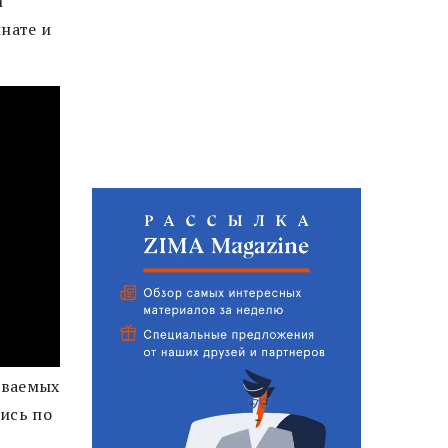
и
мнате и
еваемых
лись по