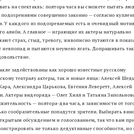
вать на спектакль: полтора часа вы сможете пытать лю
 подозрениями совершенно законно — согласно купле
м. У каждого из подозреваемых есть и очевидный мотив
го алиби. А главное — играющие их актеры натурально
ают страх, стыд, тревогу, живописно путаются в показ
т невпопад и пытаются неумело лгать. Допрашивать так
довольствие.
такле задействованы как хорошо известные русскому
скому театралу актеры, так и новые лица: Алексей Шедь
Кара, Александра Царькова, Евгения Леверетт, Алексей
н. Актеры видеоряда — Олег Хилл и Татьяна Запольнова
жительность — полтора-два часа, в зависимости от того
ько сообразительные попадутся зрители. Выбирать вин
открытым обсуждением и голосованием, так что вам пр
онстрировать не только дедуктивные способности, но 