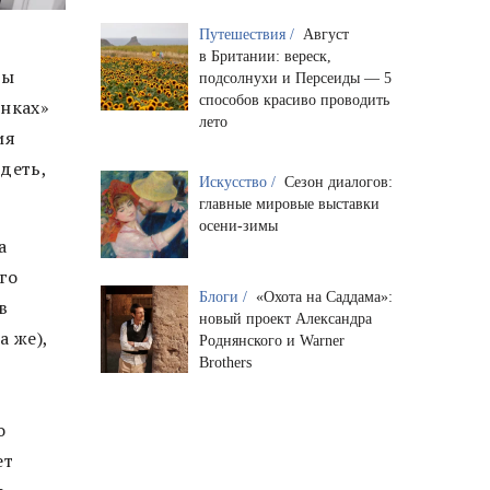
Путешествия /
Август
в Британии: вереск,
мы
подсолнухи и Персеиды — 5
способов красиво проводить
инках»
лето
ия
идеть,
Искусство /
Сезон диалогов:
главные мировые выставки
осени-зимы
а
го
Блоги /
«Охота на Саддама»:
в
новый проект Александра
а же),
Роднянского и Warner
Brothers
о
ет