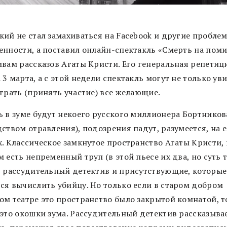
кий не стал замахиваться на Facebook и другие пробле
енности, а поставил онлайн-спектакль «Смерть на пом
ивам рассказов Агаты Кристи. Его генеральная репетиц
3 марта, а с этой недели спектакль могут не только ув
грать (принять участие) все желающие.
ь в зуме будут некоего русского миллионера Бортников
ством отравления), подозрения падут, разумеется, на е
х. Классическое замкнутое пространство Агаты Кристи, 
 есть непременный труп (в этой пьесе их два, но суть т
, рассудительный детектив и присутствующие, которые
ся вычислить убийцу. Но только если в старом добром
ом театре это пространство было закрытой комнатой, т
 это окошки зума. Рассудительный детектив рассказыва