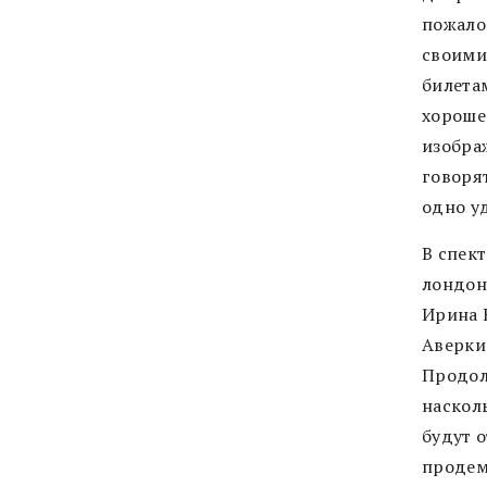
пожало
своими
билета
хороше
изображ
говоря
одно у
В спек
лондон
Ирина 
Аверки
Продол
наскол
будут 
продем