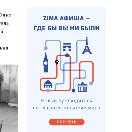
 Одно
тель
ый
 над