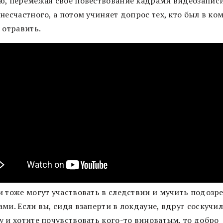
ю, перемежая свое повествование кадрами видеозапис
несчастного, а потом учиняет допрос тех, кто был в ко
 отравить.
и тоже могут участвовать в следствии и мучить подозр
ми. Если вы, сидя взаперти в локдауне, вдруг соскучи
у и хотите почувствовать кого-то виноватым, то добро