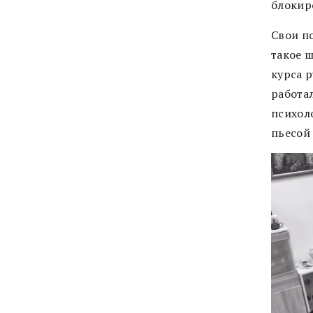
блокир
Свои п
такое 
курса р
работа
психоло
пьесой 