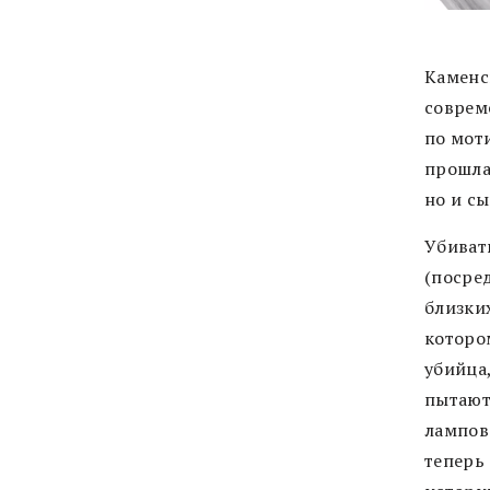
Каменс
соврем
по мот
прошла 
но и сы
Убиват
(посред
близки
котором
убийца
пытают
лампов
теперь