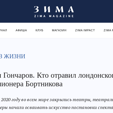
РНАЛ
АФИША
КЛУБ
МАГАЗИН
ZIMA IMPACT
ZIMA
З ЖИЗНИ
 Гончаров. Кто отравил лондонско
ионера Бортникова
в 2020 году во всем мире закрылись театры, театрал
еры начали осваивать искусство постановки спект