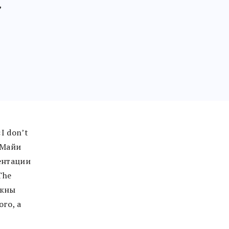
,
I donʼt
 Майи
ентации
The
лжны
го, а