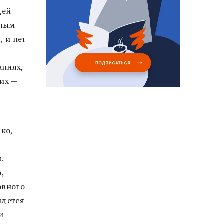
дей
нным
, и нет
аниях,
их —
ко,
.
,
овного
идется
и