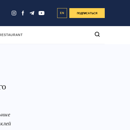
EN
ПОДПИСАТЬСЯ
 RESTAURANT
го
ьные
аклей