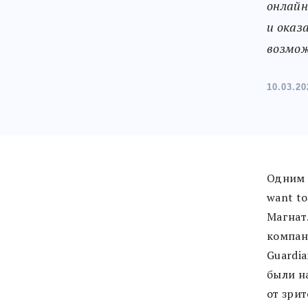
онлайн.
и оказ
возмож
10.03.20
Одним и
want t
Магнат
компан
Guardi
были н
от зрит