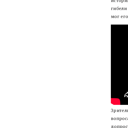
истори
гибели 
мог его
Зрител
вопроса
допрос