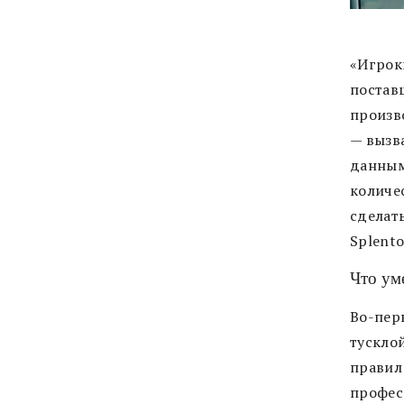
«Игрок
постав
произв
— вызв
данны
количе
сделат
Splent
Что ум
Во-пер
тускло
правил
профес