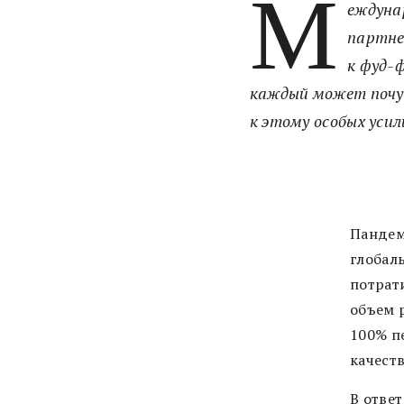
М
еждуна
партне
к фуд-
каждый может почув
к этому особых усил
Пандем
глобал
потрат
объем 
100% пе
качест
В отве