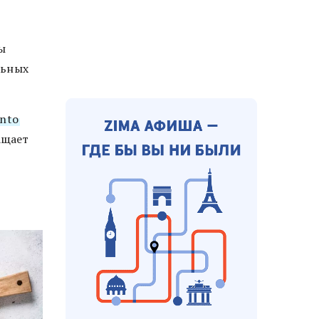
ы
льных
ento
ащает