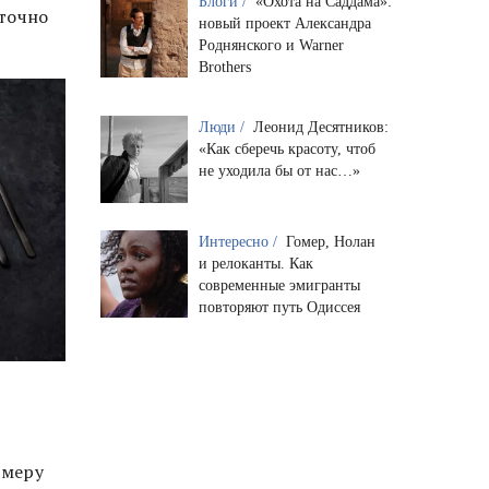
Блоги /
«Охота на Саддама»:
аточно
новый проект Александра
Роднянского и Warner
Brothers
Люди /
Леонид Десятников:
«Как сберечь красоту, чтоб
не уходила бы от нас…»
Интересно /
Гомер, Нолан
и релоканты. Как
современные эмигранты
повторяют путь Одиссея
амеру