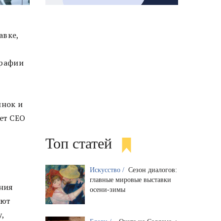
авке,
графии
т
ынок и
ет CEO
Топ статей
Искусство /
Сезон диалогов:
главные мировые выставки
ания
осени-зимы
еют
,