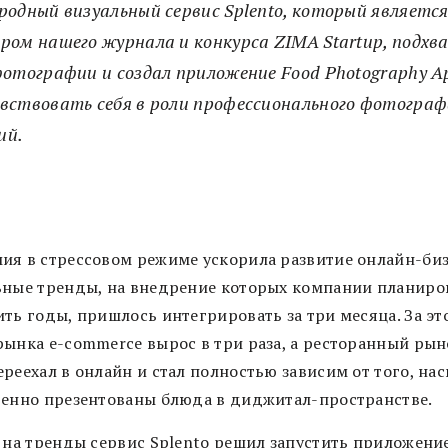
родный визуальный сервис Splento, который являет
ром нашего журнала и конкурса ZIMA Startup, подхв
фотографии и создал приложение Food Photography A
ствовать себя в роли профессионального фотограф
ий.
ия в стрессовом режиме ускорила развитие онлайн-биз
ьные тренды, на внедрение которых компании планиро
ить годы, пришлось интегрировать за три месяца. За эт
рынка e-commerce вырос в три раза, а ресторанный рын
реехал в онлайн и стал полностью зависим от того, на
венно презентованы блюда в диджитал-пространстве.
т на тренды сервис Splento решил запустить приложени