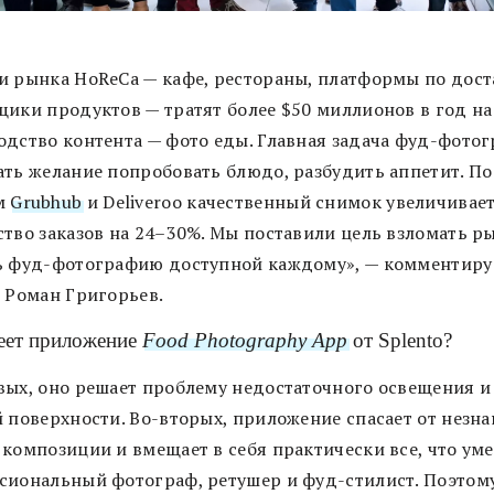
и рынка HoReCa — кафе, рестораны, платформы по дост
щики продуктов — тратят более $50 миллионов в год на
одство контента — фото еды. Главная задача фуд-фото
ать желание попробовать блюдо, разбудить аппетит. По
м
Grubhub
и Deliveroo качественный снимок увеличивае
ство заказов на 24–30%. Мы поставили цель взломать р
ь фуд-фотографию доступной каждому», — комментиру
o Роман Григорьев.
еет приложение
Food Photography App
от Splento?
вых, оно решает проблему недостаточного освещения и
й поверхности. Во-вторых, приложение спасает от незн
 композиции и вмещает в себя практически все, что ум
сиональный фотограф, ретушер и фуд-стилист. Поэтому