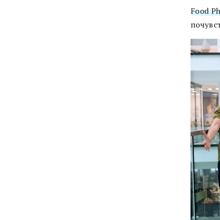
Food P
почувс