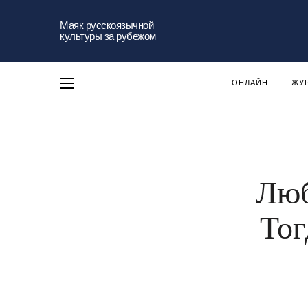
Маяк русскоязычной
культуры за рубежом
ОНЛАЙН
ЖУ
Люб
Тог