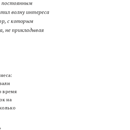
ся постоянным
атил волну интереса
pp, с которым
а, не прикладывая
неса:
вали
о время
ок на
сколько
е