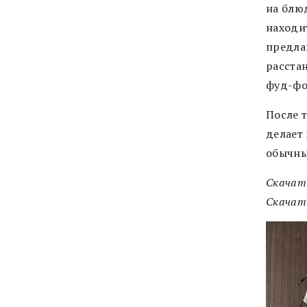
на блю
находи
предла
расста
фуд-фо
После т
делает
обычны
Скачат
Скачат