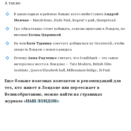
А также:
В каких парках и районах больше всего любит гулять
Андрей
Мовчан
– Marylebone, Hyde Park, Regent’s park, Hampstead.
Где обязательно стоит побывать, если вы приехали в Лондон, по
мнению
Елены Цирлиной
.
На чем
Катя Туркина
советует добираться из Greenwich, чтобы
увидеть Лондон с нового ракурса.
Почему
Анна Радченко
считает, что Southbank – это самое
интересное место в Лондоне – Tate Modern, British Film
Institute, Queen Elizabeth hall, Millennium bridge, St Paul.
Еще больше полезных контактов и рекомендаций для
тех, кто живет в Лондоне или переезжает в
Великобританию, можно найти на страницах
журнала
«НАШ ЛОНДОН»
.