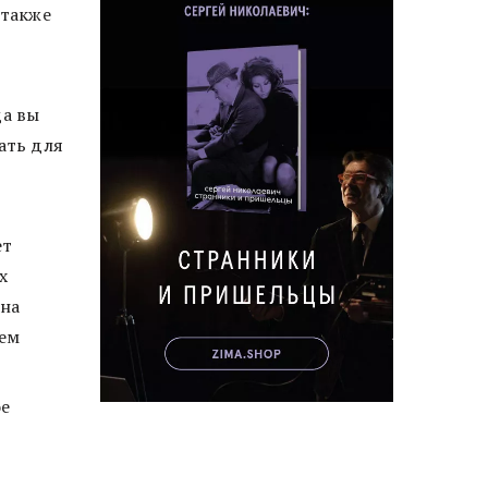
 также
да вы
ать для
ет
х
на
Чем
ое