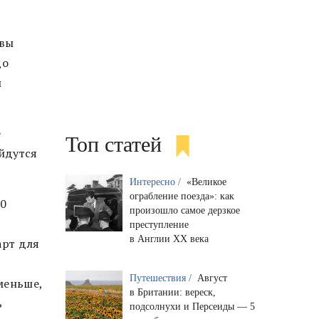
 вы
до
м
е
Топ статей
ойдутся
Интересно /
«Великое
ограбление поезда»: как
30
произошло самое дерзкое
и
преступление
в Англии XX века
арт для
Путешествия /
Август
меньше,
в Британии: вереск,
ь
подсолнухи и Персеиды — 5