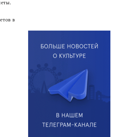
леты.
етов в