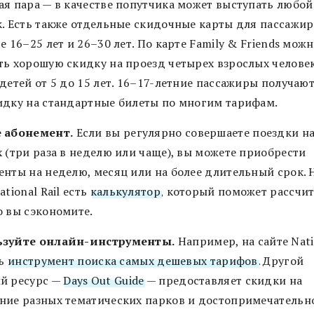
ая пара — в качестве попутчика может выступать любой
к. Есть также отдельные скидочные карты для пассажир
е 16–25 лет и 26–30 лет. По карте Family & Friends мож
ть хорошую скидку на проезд четырех взрослых человек
детей от 5 до 15 лет. 16–17-летние пассажиры получаю
идку на стандартные билеты по многим тарифам.
 абонемент.
Если вы регулярно совершаете поездки н
х (три раза в неделю или чаще), вы можете приобрести
енты на неделю, месяц или на более длительный срок. 
ational Rail есть
калькулятор
, который поможет рассчит
о вы сэкономите.
зуйте онлайн-инструменты.
Например, на сайте Nati
ть
инструмент поиска самых дешевых тарифов
. Другой
й ресурс —
Days Out Guide
— предоставляет скидки на
ние разных тематических парков и достопримечательн