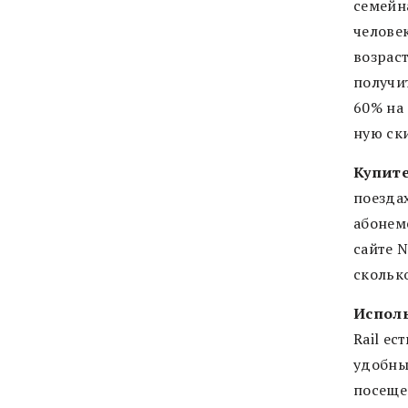
семейн
челове
возраст
получи
60% на 
ную ск
Купите
поезда
абонем
сайте N
скольк
Исполь
Rail ес
удобны
посеще