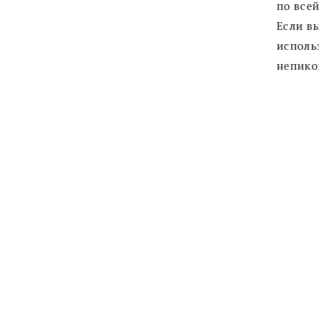
по все
Если в
исполь
непико