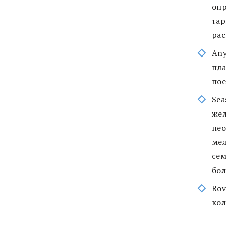
опр
тар
рас
Any
пла
пое
Sea
жел
нео
меж
сем
бол
Rov
кол