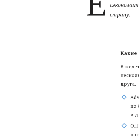
Е
сэкономить
страну.
Какие
В желе
нескол
друга.
Adv
по 
и д
Off
наг