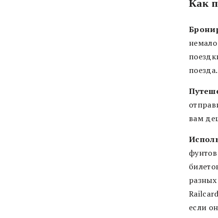
Как п
Бронир
немало
поездки
поезда
Путеше
отправ
вам де
Исполь
фунтов
билетов
разных
Railcar
если о