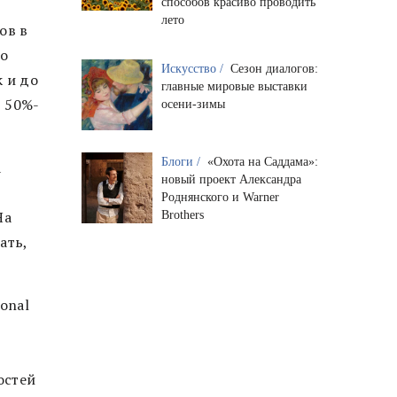
способов красиво проводить
лето
ов в
но
Искусство /
Сезон диалогов:
 и до
главные мировые выставки
т 50%-
осени-зимы
Блоги /
«Охота на Саддама»:
а
новый проект Александра
Роднянского и Warner
На
Brothers
ать,
onal
остей