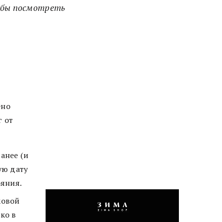
тобы посмотреть
ено
г от
анее (и
ую дату
ояния.
ковой
ко в